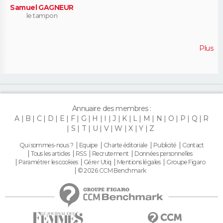
Samuel GAGNEUR
le tampon
Plus
Annuaire des membres :
A
B
C
D
E
F
G
H
I
J
K
L
M
N
O
P
Q
R
S
T
U
V
W
X
Y
Z
Qui sommes-nous ?
Equipe
Charte éditoriale
Publicité
Contact
Tous les articles
RSS
Recrutement
Données personnelles
Paramétrer les cookies
Gérer Utiq
Mentions légales
Groupe Figaro
© 2026 CCM Benchmark