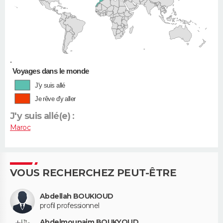
•
Voyages dans le monde
J'y suis allé
Je rêve d'y aller
J'y suis allé(e) :
Maroc
VOUS RECHERCHEZ PEUT-ÊTRE
Abdellah BOUKIOUD
profil professionnel
Abdelmounaim BOUKYOUD