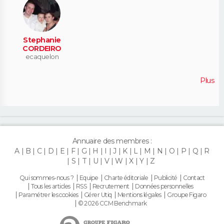
Stephanie
CORDEIRO
ecaquelon
Plus
Annuaire des membres :
A
B
C
D
E
F
G
H
I
J
K
L
M
N
O
P
Q
R
S
T
U
V
W
X
Y
Z
Qui sommes-nous ?
Equipe
Charte éditoriale
Publicité
Contact
Tous les articles
RSS
Recrutement
Données personnelles
Paramétrer les cookies
Gérer Utiq
Mentions légales
Groupe Figaro
© 2026 CCM Benchmark