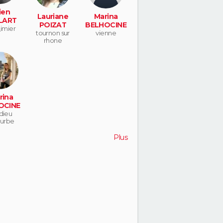
ien
Lauriane
Marina
LART
POIZAT
BELHOCINE
_imier
tournon sur
vienne
rhone
rina
OCINE
dieu
urbe
Plus