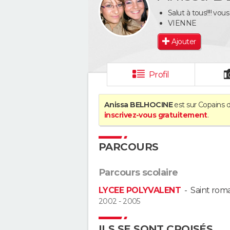
Salut à tous!!!! vou
VIENNE
Ajouter
Profil
Anissa BELHOCINE
est sur Copains d
inscrivez-vous gratuitement
.
PARCOURS
Parcours scolaire
LYCEE POLYVALENT
-
Saint roma
2002 - 2005
ILS SE SONT CROISÉS