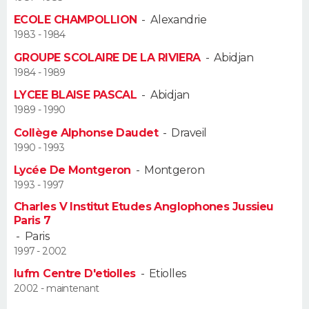
ECOLE CHAMPOLLION
-
Alexandrie
Guide de la santé
Médicaments
+
Alimentation
Maladies
Sommeil
VOYAGE
1983 - 1984
GROUPE SCOLAIRE DE LA RIVIERA
-
Abidjan
City break
Voyage de noces
Climat
Destinations
Voyage nature
Forum
+
PHOTO
1984 - 1989
LYCEE BLAISE PASCAL
-
Abidjan
GUIDES D'ACHAT
1989 - 1990
BONS PLANS
Collège Alphonse Daudet
-
Draveil
1990 - 1993
CARTE DE VOEUX
Lycée De Montgeron
-
Montgeron
1993 - 1997
Carte Bonne année
Carte Pâques
Carte de Noël
Carte Saint-Valentin
Carte d'anniversaire
DICTIONNAIRE
Charles V Institut Etudes Anglophones Jussieu
Paris 7
Biographies
Expressions
Dictionnaire
Citations
Proverbes
PROGRAMME TV
-
Paris
1997 - 2002
COPAINS D'AVANT
Iufm Centre D'etiolles
-
Etiolles
Se connecter
Collèges
Universités
Service militaire
S'inscrire
Lycées
Primaires
Entreprises
Avis de recherche
2002 - maintenant
AVIS DE DÉCÈS