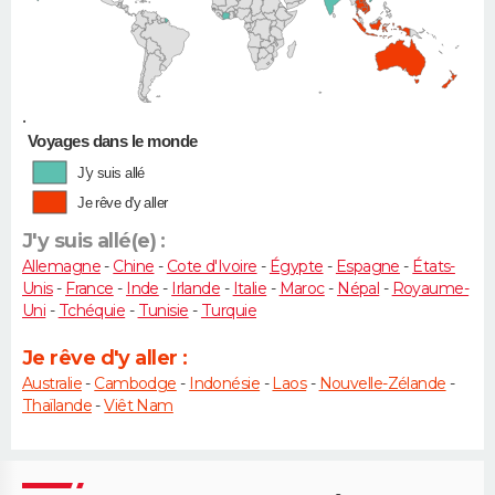
•
Voyages dans le monde
J'y suis allé
Je rêve d'y aller
J'y suis allé(e) :
Allemagne
-
Chine
-
Cote d'Ivoire
-
Égypte
-
Espagne
-
États-
Unis
-
France
-
Inde
-
Irlande
-
Italie
-
Maroc
-
Népal
-
Royaume-
Uni
-
Tchéquie
-
Tunisie
-
Turquie
Je rêve d'y aller :
Australie
-
Cambodge
-
Indonésie
-
Laos
-
Nouvelle-Zélande
-
Thaïlande
-
Viêt Nam