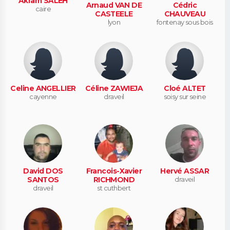
Akram SALEH
Arnaud VAN DE
Cédric
caire
CASTEELE
CHAUVEAU
lyon
fontenay sous bois
Celine ANGELLIER
Céline ZAWIEJA
Cloé ALTET
cayenne
draveil
soisy sur seine
David DOS
Francois-Xavier
Hervé ASSAR
SANTOS
RICHMOND
draveil
draveil
st cuthbert