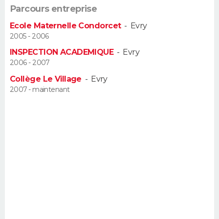
Parcours entreprise
FORUM
Ecole Maternelle Condorcet
-
Evry
Lifestyle
Sport
Television
Cinema
Bricolage
Culture
Auto
Voyage
2005 - 2006
INSPECTION ACADEMIQUE
-
Evry
2006 - 2007
Collège Le Village
-
Evry
2007 - maintenant