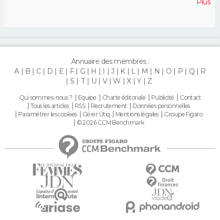
Plus
Annuaire des membres :
A
B
C
D
E
F
G
H
I
J
K
L
M
N
O
P
Q
R
S
T
U
V
W
X
Y
Z
Qui sommes-nous ?
Equipe
Charte éditoriale
Publicité
Contact
Tous les articles
RSS
Recrutement
Données personnelles
Paramétrer les cookies
Gérer Utiq
Mentions légales
Groupe Figaro
© 2026 CCM Benchmark