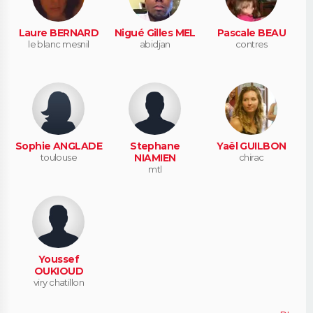
Laure BERNARD
Nigué Gilles MEL
Pascale BEAU
le blanc mesnil
abidjan
contres
Sophie ANGLADE
Stephane
Yaël GUILBON
toulouse
NIAMIEN
chirac
mtl
Youssef
OUKIOUD
viry chatillon