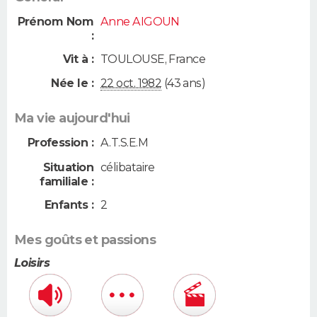
Prénom Nom
Anne AIGOUN
:
Vit à :
TOULOUSE
,
France
Née le :
22 oct. 1982
(43 ans)
Ma vie aujourd'hui
Profession :
A.T.S.E.M
Situation
célibataire
familiale :
Enfants :
2
Mes goûts et passions
Loisirs