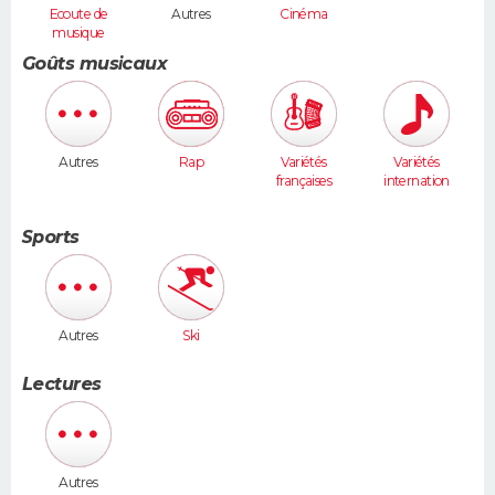
Ecoute de
Autres
Cinéma
musique
Goûts musicaux
Autres
Rap
Variétés
Variétés
françaises
internation
ales
Sports
Autres
Ski
Lectures
Autres