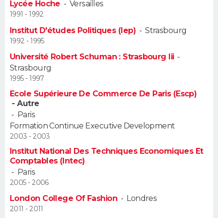
Lycée Hoche
-
Versailles
FORUM
1991 - 1992
Lifestyle
Sport
Television
Cinema
Bricolage
Culture
Auto
Voyage
Institut D'études Politiques (Iep)
-
Strasbourg
1992 - 1995
Université Robert Schuman : Strasbourg Iii
-
Strasbourg
1995 - 1997
Ecole Supérieure De Commerce De Paris (Escp)
- Autre
-
Paris
Formation Continue Executive Development
2003 - 2003
Institut National Des Techniques Economiques Et
Comptables (Intec)
-
Paris
2005 - 2006
London College Of Fashion
-
Londres
2011 - 2011