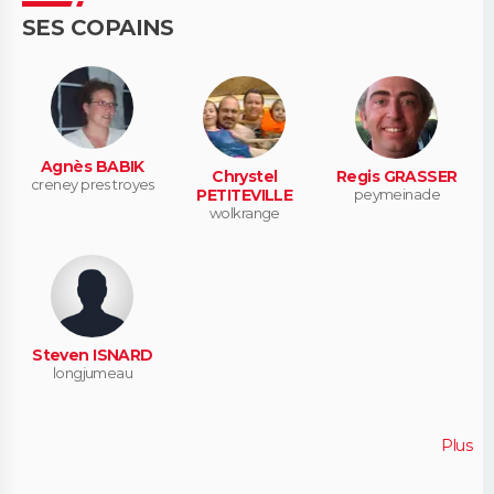
SES COPAINS
Agnès BABIK
Chrystel
Regis GRASSER
creney pres troyes
PETITEVILLE
peymeinade
wolkrange
Steven ISNARD
longjumeau
Plus