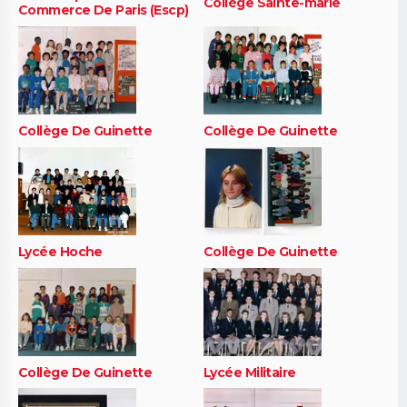
Collège Sainte-marie
Commerce De Paris (Escp)
Collège De Guinette
Collège De Guinette
Lycée Hoche
Collège De Guinette
Collège De Guinette
Lycée Militaire