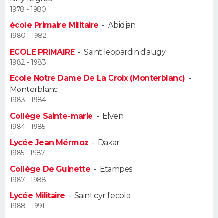
1978 - 1980
Guide de la santé
Médicaments
+
Alimentation
Maladies
Sommeil
VOYAGE
école Primaire Militaire
-
Abidjan
1980 - 1982
City break
Voyage de noces
Climat
Destinations
Voyage nature
Forum
+
PHOTO
ECOLE PRIMAIRE
-
Saint leopardin d'augy
1982 - 1983
GUIDES D'ACHAT
Ecole Notre Dame De La Croix (Monterblanc)
-
Monterblanc
BONS PLANS
1983 - 1984
CARTE DE VOEUX
Collège Sainte-marie
-
Elven
1984 - 1985
Carte Bonne année
Carte Pâques
Carte de Noël
Carte Saint-Valentin
Carte d'anniversaire
DICTIONNAIRE
Lycée Jean Mérmoz
-
Dakar
1985 - 1987
Biographies
Expressions
Dictionnaire
Citations
Proverbes
PROGRAMME TV
Collège De Guinette
-
Etampes
1987 - 1988
COPAINS D'AVANT
Lycée Militaire
-
Saint cyr l'ecole
Se connecter
Collèges
Universités
Service militaire
S'inscrire
Lycées
Primaires
Entreprises
Avis de recherche
AVIS DE DÉCÈS
1988 - 1991