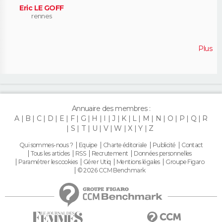
Eric LE GOFF
rennes
Plus
Annuaire des membres :
A
B
C
D
E
F
G
H
I
J
K
L
M
N
O
P
Q
R
S
T
U
V
W
X
Y
Z
Qui sommes-nous ?
Equipe
Charte éditoriale
Publicité
Contact
Tous les articles
RSS
Recrutement
Données personnelles
Paramétrer les cookies
Gérer Utiq
Mentions légales
Groupe Figaro
© 2026 CCM Benchmark