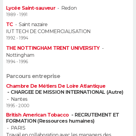
Lycée Saint-sauveur
-
Redon
Guide de la santé
Médicaments
+
Alimentation
Maladies
Sommeil
VOYAGE
1989 - 1991
TC
-
Saint nazaire
City break
Voyage de noces
Climat
Destinations
Voyage nature
Forum
+
PHOTO
IUT TECH DE COMMERCIALISATION
1992 - 1994
GUIDES D'ACHAT
THE NOTTINGHAM TRENT UNIVERSITY
-
Nottingham
BONS PLANS
1994 - 1996
CARTE DE VOEUX
Parcours entreprise
Carte Bonne année
Carte Pâques
Carte de Noël
Carte Saint-Valentin
Carte d'anniversaire
DICTIONNAIRE
Chambre De Métiers De Loire Atlantique
- CHARGEE DE MISSION INTERNATIONAL (Autre)
Biographies
Expressions
Dictionnaire
Citations
Proverbes
-
Nantes
PROGRAMME TV
1995 - 2000
COPAINS D'AVANT
British American Tobacco
- RECRUTEMENT ET
FORMATION (Ressources humaines)
Se connecter
Collèges
Universités
Service militaire
S'inscrire
Lycées
Primaires
Entreprises
Avis de recherche
AVIS DE DÉCÈS
-
PARIS
Travail en collaboration avec les managers des