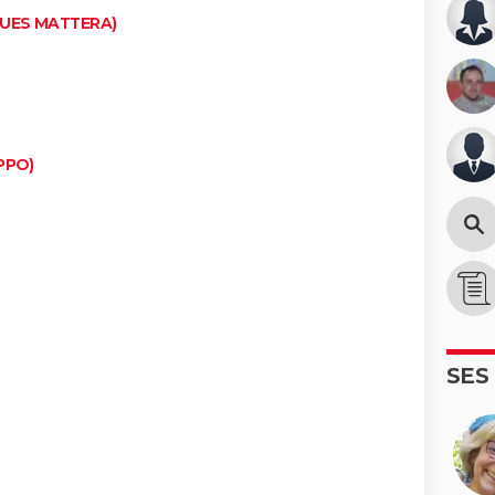
QUES MATTERA)
PPO)
SES