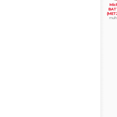
Mic
BATT
(MET
mulh