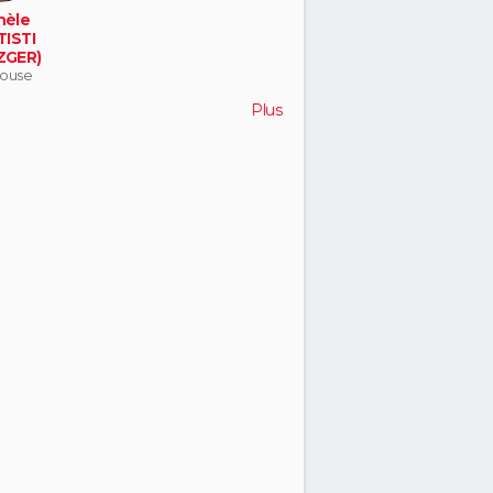
hèle
ISTI
ZGER)
ouse
Plus