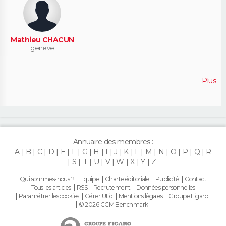
Mathieu CHACUN
geneve
Plus
Annuaire des membres :
A
B
C
D
E
F
G
H
I
J
K
L
M
N
O
P
Q
R
S
T
U
V
W
X
Y
Z
Qui sommes-nous ?
Equipe
Charte éditoriale
Publicité
Contact
Tous les articles
RSS
Recrutement
Données personnelles
Paramétrer les cookies
Gérer Utiq
Mentions légales
Groupe Figaro
© 2026 CCM Benchmark