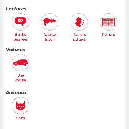
Lectures
Bandes
Science
Romans
Romans
dessinées
fiction
policiers
Voitures
Une
voiture
moyenne
(Megane,
Animaux
307...)
Chats