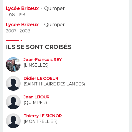
Lycée Brizeux
-
Quimper
Guide de la santé
Médicaments
+
Alimentation
Maladies
Sommeil
VOYAGE
1978 - 1981
Lycée Brizeux
-
Quimper
City break
Voyage de noces
Climat
Destinations
Voyage nature
Forum
+
PHOTO
2007 - 2008
GUIDES D'ACHAT
ILS SE SONT CROISÉS
BONS PLANS
Jean-Francois REY
(LINSELLES)
CARTE DE VOEUX
Didier LE COEUR
Carte Bonne année
Carte Pâques
Carte de Noël
Carte Saint-Valentin
Carte d'anniversaire
DICTIONNAIRE
(SAINT HILAIRE DES LANDES)
Biographies
Expressions
Dictionnaire
Citations
Proverbes
PROGRAMME TV
Jean LIJOUR
(QUIMPER)
COPAINS D'AVANT
Thierry LE SIGNOR
Se connecter
Collèges
Universités
Service militaire
S'inscrire
Lycées
Primaires
Entreprises
Avis de recherche
(MONTPELLIER)
AVIS DE DÉCÈS