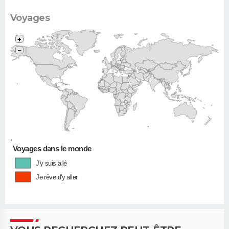
Voyages
+
−
•
Voyages dans le monde
J'y suis allé
Je rêve d'y aller