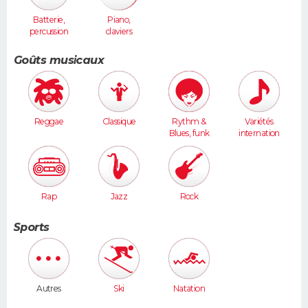
Batterie,
Piano,
percussion
claviers
s
Goûts musicaux
Reggae
Classique
Rythm &
Variétés
Blues, funk
internation
ales
Rap
Jazz
Rock
Sports
Autres
Ski
Natation