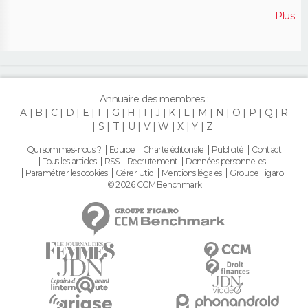
Plus
Annuaire des membres :
A
B
C
D
E
F
G
H
I
J
K
L
M
N
O
P
Q
R
S
T
U
V
W
X
Y
Z
Qui sommes-nous ?
Equipe
Charte éditoriale
Publicité
Contact
Tous les articles
RSS
Recrutement
Données personnelles
Paramétrer les cookies
Gérer Utiq
Mentions légales
Groupe Figaro
© 2026 CCM Benchmark