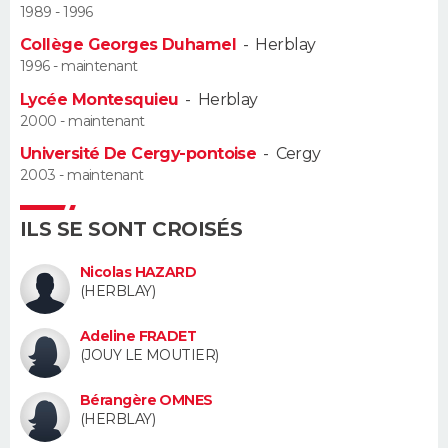
1989 - 1996
Guide de la santé
Médicaments
+
Alimentation
Maladies
Sommeil
Collège Georges Duhamel
-
Herblay
VOYAGE
1996 - maintenant
City break
Voyage de noces
Climat
Destinations
Voyage nature
Forum
+
PHOTO
Lycée Montesquieu
-
Herblay
2000 - maintenant
GUIDES D'ACHAT
Université De Cergy-pontoise
-
Cergy
2003 - maintenant
BONS PLANS
ILS SE SONT CROISÉS
CARTE DE VOEUX
Carte Bonne année
Carte Pâques
Carte de Noël
Carte Saint-Valentin
Carte d'anniversaire
Nicolas HAZARD
DICTIONNAIRE
(HERBLAY)
Biographies
Expressions
Dictionnaire
Citations
Proverbes
PROGRAMME TV
Adeline FRADET
(JOUY LE MOUTIER)
COPAINS D'AVANT
Bérangère OMNES
Se connecter
Collèges
Universités
Service militaire
S'inscrire
Lycées
Primaires
Entreprises
Avis de recherche
(HERBLAY)
AVIS DE DÉCÈS