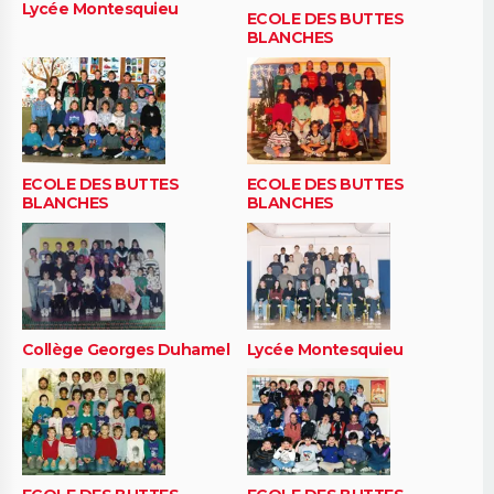
Lycée Montesquieu
ECOLE DES BUTTES
BLANCHES
ECOLE DES BUTTES
ECOLE DES BUTTES
BLANCHES
BLANCHES
Collège Georges Duhamel
Lycée Montesquieu