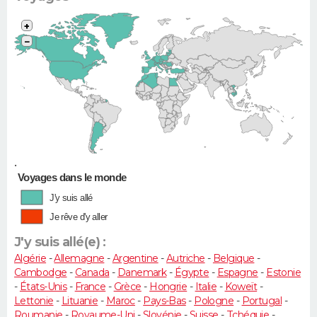
+
−
•
Voyages dans le monde
J'y suis allé
Je rêve d'y aller
J'y suis allé(e) :
Algérie
-
Allemagne
-
Argentine
-
Autriche
-
Belgique
-
Cambodge
-
Canada
-
Danemark
-
Égypte
-
Espagne
-
Estonie
-
États-Unis
-
France
-
Grèce
-
Hongrie
-
Italie
-
Koweït
-
Lettonie
-
Lituanie
-
Maroc
-
Pays-Bas
-
Pologne
-
Portugal
-
Roumanie
-
Royaume-Uni
-
Slovénie
-
Suisse
-
Tchéquie
-