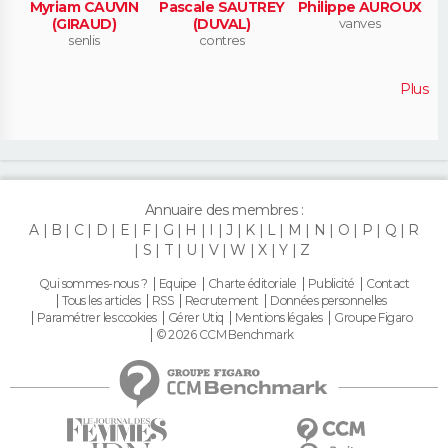
Myriam CAUVIN
Pascale SAUTREY
Philippe AUROUX
(GIRAUD)
(DUVAL)
vanves
senlis
contres
Plus
Annuaire des membres :
A
B
C
D
E
F
G
H
I
J
K
L
M
N
O
P
Q
R
S
T
U
V
W
X
Y
Z
Qui sommes-nous ?
Equipe
Charte éditoriale
Publicité
Contact
Tous les articles
RSS
Recrutement
Données personnelles
Paramétrer les cookies
Gérer Utiq
Mentions légales
Groupe Figaro
© 2026 CCM Benchmark