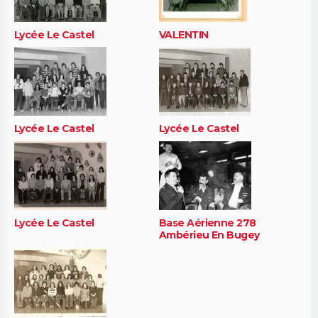
Lycée Le Castel
VALENTIN
Lycée Le Castel
Lycée Le Castel
Lycée Le Castel
Base Aérienne 278
Ambérieu En Bugey