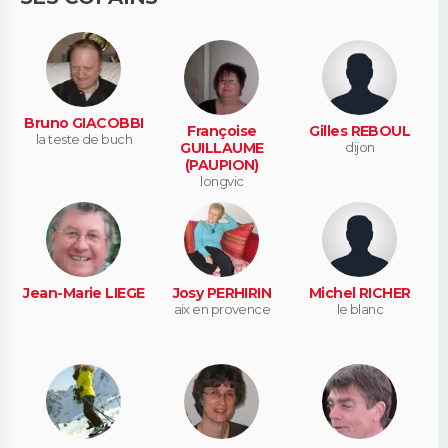
Bruno GIACOBBI
Françoise
Gilles REBOUL
la teste de buch
GUILLAUME
dijon
(PAUPION)
longvic
Jean-Marie LIEGE
Josy PERHIRIN
Michel RICHER
aix en provence
le blanc