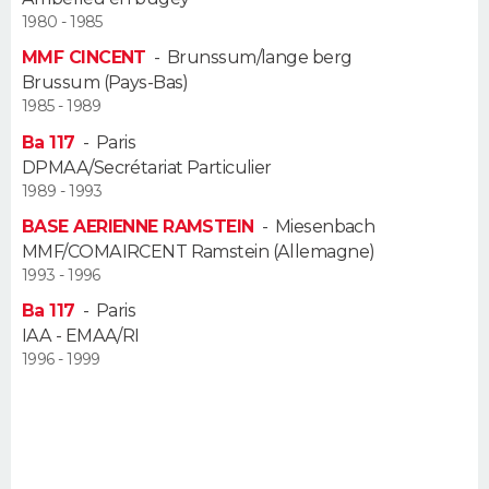
FORUM
1980 - 1985
MMF CINCENT
-
Brunssum/lange berg
Lifestyle
Sport
Television
Cinema
Bricolage
Culture
Auto
Voyage
Brussum (Pays-Bas)
1985 - 1989
Ba 117
-
Paris
DPMAA/Secrétariat Particulier
1989 - 1993
BASE AERIENNE RAMSTEIN
-
Miesenbach
MMF/COMAIRCENT Ramstein (Allemagne)
1993 - 1996
Ba 117
-
Paris
IAA - EMAA/RI
1996 - 1999