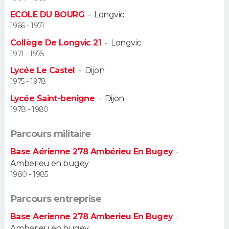
ECOLE DU BOURG
-
Longvic
Guide de la santé
Médicaments
+
Alimentation
Maladies
Sommeil
VOYAGE
1966 - 1971
Collège De Longvic 21
-
Longvic
City break
Voyage de noces
Climat
Destinations
Voyage nature
Forum
+
PHOTO
1971 - 1975
Lycée Le Castel
-
Dijon
GUIDES D'ACHAT
1975 - 1978
BONS PLANS
Lycée Saint-benigne
-
Dijon
1978 - 1980
CARTE DE VOEUX
Parcours militaire
Carte Bonne année
Carte Pâques
Carte de Noël
Carte Saint-Valentin
Carte d'anniversaire
DICTIONNAIRE
Base Aérienne 278 Ambérieu En Bugey
-
Amberieu en bugey
Biographies
Expressions
Dictionnaire
Citations
Proverbes
PROGRAMME TV
1980 - 1985
COPAINS D'AVANT
Parcours entreprise
Se connecter
Collèges
Universités
Service militaire
S'inscrire
Lycées
Primaires
Entreprises
Avis de recherche
AVIS DE DÉCÈS
Base Aerienne 278 Amberieu En Bugey
-
Amberieu en bugey