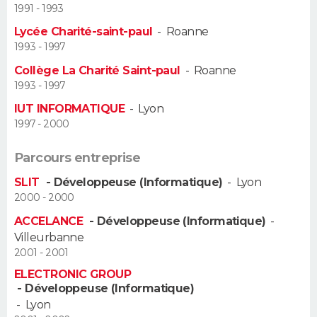
1991 - 1993
Guide de la santé
Médicaments
+
Alimentation
Maladies
Sommeil
Lycée Charité-saint-paul
-
Roanne
VOYAGE
1993 - 1997
City break
Voyage de noces
Climat
Destinations
Voyage nature
Forum
+
PHOTO
Collège La Charité Saint-paul
-
Roanne
1993 - 1997
GUIDES D'ACHAT
IUT INFORMATIQUE
-
Lyon
1997 - 2000
BONS PLANS
Parcours entreprise
CARTE DE VOEUX
SLIT
- Développeuse (Informatique)
-
Lyon
Carte Bonne année
Carte Pâques
Carte de Noël
Carte Saint-Valentin
Carte d'anniversaire
2000 - 2000
DICTIONNAIRE
ACCELANCE
- Développeuse (Informatique)
-
Biographies
Expressions
Dictionnaire
Citations
Proverbes
PROGRAMME TV
Villeurbanne
2001 - 2001
COPAINS D'AVANT
ELECTRONIC GROUP
- Développeuse (Informatique)
Se connecter
Collèges
Universités
Service militaire
S'inscrire
Lycées
Primaires
Entreprises
Avis de recherche
AVIS DE DÉCÈS
-
Lyon