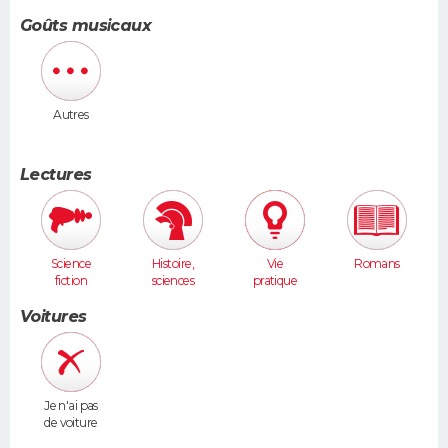
Goûts musicaux
Autres
Lectures
Science
Histoire,
Vie
Romans
fiction
sciences
pratique
humaines
Voitures
Je n'ai pas
de voiture