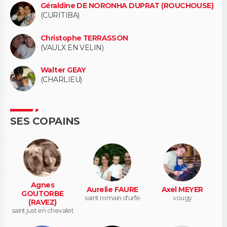
Géraldine DE NORONHA DUPRAT (ROUCHOUSE)
(CURITIBA)
Christophe TERRASSON
(VAULX EN VELIN)
Walter GEAY
(CHARLIEU)
SES COPAINS
Agnes
Aurelie FAURE
Axel MEYER
GOUTORBE
saint romain d'urfe
vougy
(RAVEZ)
saint just en chevalet