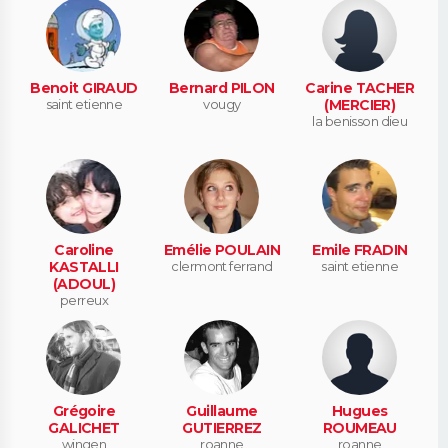
Benoit GIRAUD
Bernard PILON
Carine TACHER
saint etienne
vougy
(MERCIER)
la benisson dieu
Caroline
Emélie POULAIN
Emile FRADIN
KASTALLI
clermont ferrand
saint etienne
(ADOUL)
perreux
Grégoire
Guillaume
Hugues
GALICHET
GUTIERREZ
ROUMEAU
wingen
roanne
roanne