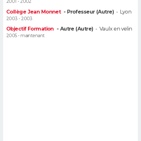
2001 - 2002
FORUM
Collège Jean Monnet
- Professeur (Autre)
-
Lyon
Lifestyle
Sport
Television
Cinema
Bricolage
Culture
Auto
Voyage
2003 - 2003
Objectif Formation
- Autre (Autre)
-
Vaulx en velin
2005 - maintenant