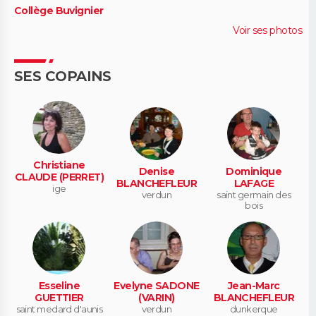
Collège Buvignier
Voir ses photos
SES COPAINS
Christiane
Denise
Dominique
CLAUDE (PERRET)
BLANCHEFLEUR
LAFAGE
ige
verdun
saint germain des
bois
Esseline
Evelyne SADONE
Jean-Marc
GUETTIER
(VARIN)
BLANCHEFLEUR
saint medard d'aunis
verdun
dunkerque