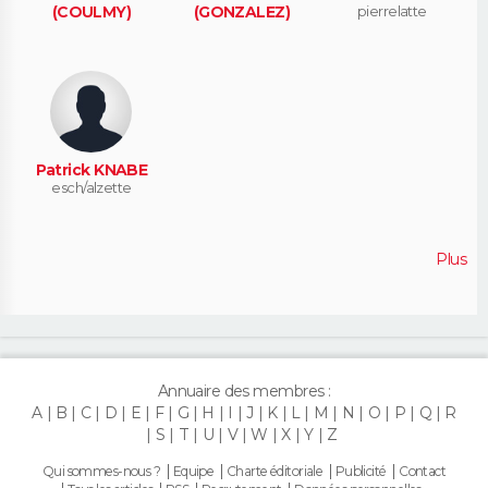
(COULMY)
(GONZALEZ)
pierrelatte
Patrick KNABE
esch/alzette
Plus
Annuaire des membres :
A
B
C
D
E
F
G
H
I
J
K
L
M
N
O
P
Q
R
S
T
U
V
W
X
Y
Z
Qui sommes-nous ?
Equipe
Charte éditoriale
Publicité
Contact