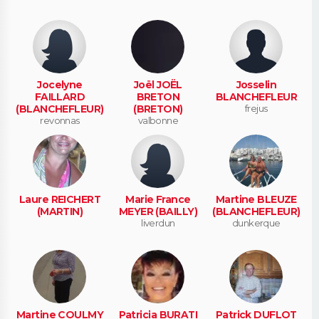
Jocelyne
Joël JOËL
Josselin
FAILLARD
BRETON
BLANCHEFLEUR
(BLANCHEFLEUR)
(BRETON)
frejus
revonnas
valbonne
Laure REICHERT
Marie France
Martine BLEUZE
(MARTIN)
MEYER (BAILLY)
(BLANCHEFLEUR)
liverdun
dunkerque
Martine COULMY
Patricia BURATI
Patrick DUFLOT