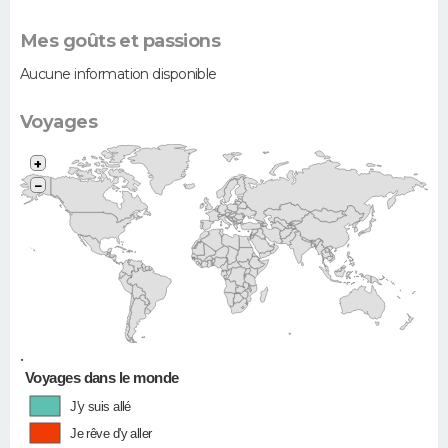
Mes goûts et passions
Aucune information disponible
Voyages
+
−
•
Voyages dans le monde
J'y suis allé
Je rêve d'y aller