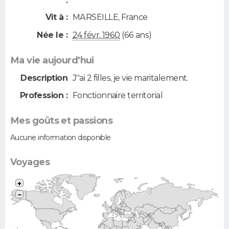
:
Vit à :
MARSEILLE
,
France
Née le :
24 févr. 1960
(66 ans)
Ma vie aujourd'hui
Description
J''ai 2 filles, je vie maritalement.
Profession :
Fonctionnaire territorial
Mes goûts et passions
Aucune information disponible
Voyages
+
−