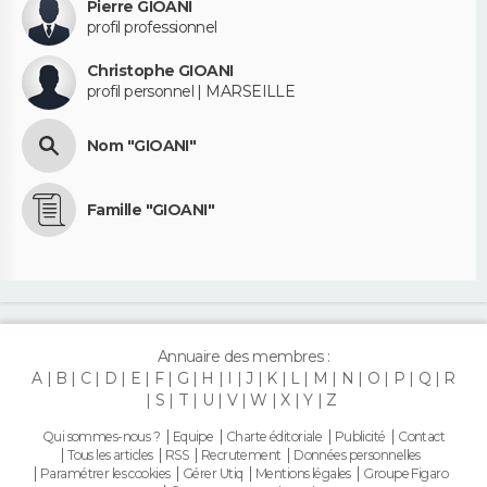
Pierre GIOANI
profil professionnel
Christophe GIOANI
profil personnel | MARSEILLE
Nom "GIOANI"
Famille "GIOANI"
Annuaire des membres :
A
B
C
D
E
F
G
H
I
J
K
L
M
N
O
P
Q
R
S
T
U
V
W
X
Y
Z
Qui sommes-nous ?
Equipe
Charte éditoriale
Publicité
Contact
Tous les articles
RSS
Recrutement
Données personnelles
Paramétrer les cookies
Gérer Utiq
Mentions légales
Groupe Figaro