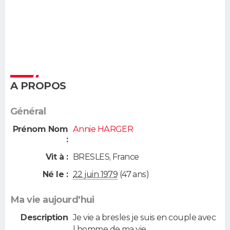
A PROPOS
Général
Prénom Nom
Annie HARGER
:
Vit à :
BRESLES
,
France
Né le :
22 juin 1979
(47 ans)
Ma vie aujourd'hui
Description
Je vie a bresles je suis en couple avec
l homme de ma vie