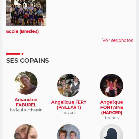
Ecole (Bresles)
Voir ses photos
SES COPAINS
Amandine
Angelique FERY
Angelique
FABUREL
(PAILLART)
FONTAINE
bailleul sur therain
nevers
(HARGER)
bresles