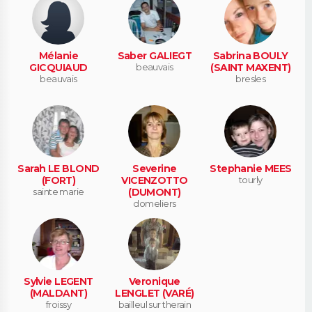
Mélanie
Saber GALIEGT
Sabrina BOULY
GICQUIAUD
beauvais
(SAINT MAXENT)
beauvais
bresles
Sarah LE BLOND
Severine
Stephanie MEES
(FORT)
VICENZOTTO
tourly
sainte marie
(DUMONT)
domeliers
Sylvie LEGENT
Veronique
(MALDANT)
LENGLET (VARÉ)
froissy
bailleul sur therain