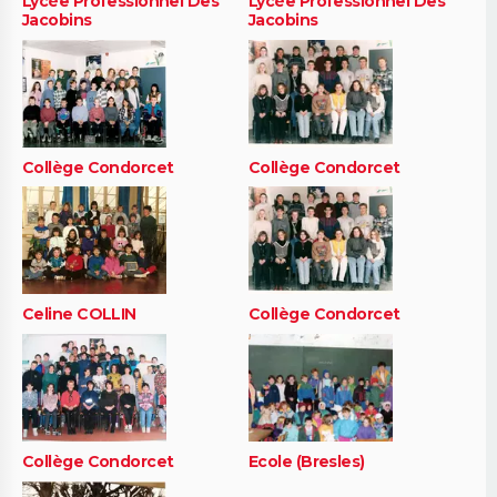
Lycée Professionnel Des
Lycée Professionnel Des
Jacobins
Jacobins
Collège Condorcet
Collège Condorcet
Celine COLLIN
Collège Condorcet
Collège Condorcet
Ecole (Bresles)