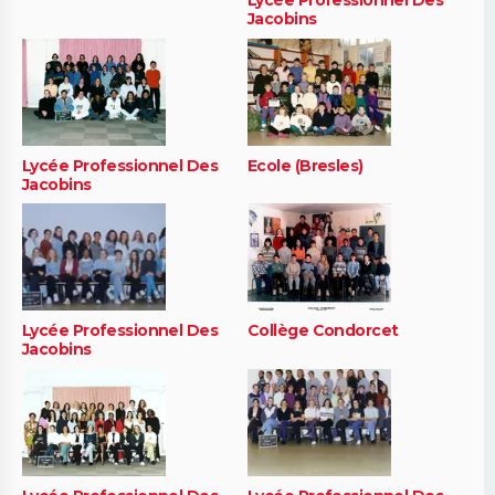
Jacobins
Lycée Professionnel Des
Ecole (Bresles)
Jacobins
Lycée Professionnel Des
Collège Condorcet
Jacobins