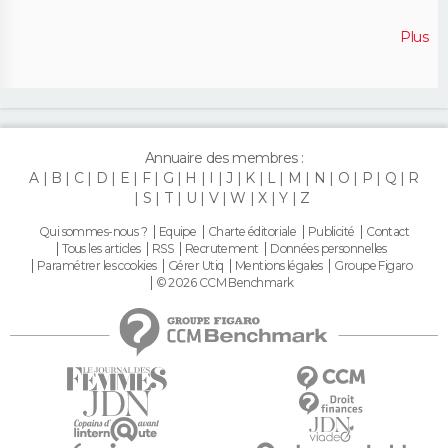
Plus
Annuaire des membres :
A
B
C
D
E
F
G
H
I
J
K
L
M
N
O
P
Q
R
S
T
U
V
W
X
Y
Z
Qui sommes-nous ?
Equipe
Charte éditoriale
Publicité
Contact
Tous les articles
RSS
Recrutement
Données personnelles
Paramétrer les cookies
Gérer Utiq
Mentions légales
Groupe Figaro
© 2026 CCM Benchmark