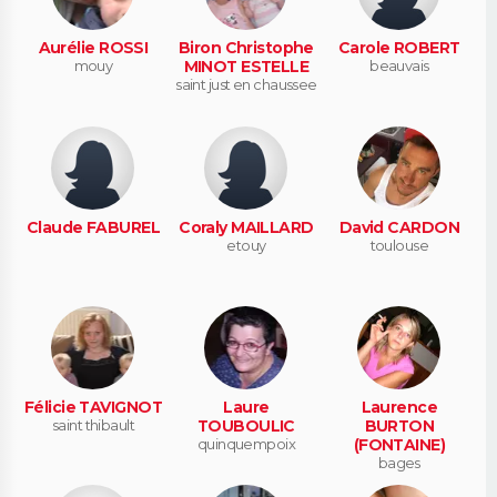
Aurélie ROSSI
Biron Christophe
Carole ROBERT
mouy
MINOT ESTELLE
beauvais
saint just en chaussee
Claude FABUREL
Coraly MAILLARD
David CARDON
etouy
toulouse
Félicie TAVIGNOT
Laure
Laurence
saint thibault
TOUBOULIC
BURTON
quinquempoix
(FONTAINE)
bages