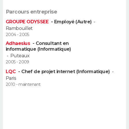
FORUM
Parcours entreprise
Lifestyle
Sport
Television
Cinema
Bricolage
Culture
Auto
Voyage
GROUPE ODYSSEE
- Employé (Autre)
-
Rambouillet
2004 - 2005
Adhaesius
- Consultant en
informatique (Informatique)
-
Puteaux
2005 - 2009
LQC
- Chef de projet internet (Informatique)
-
Paris
2010 - maintenant