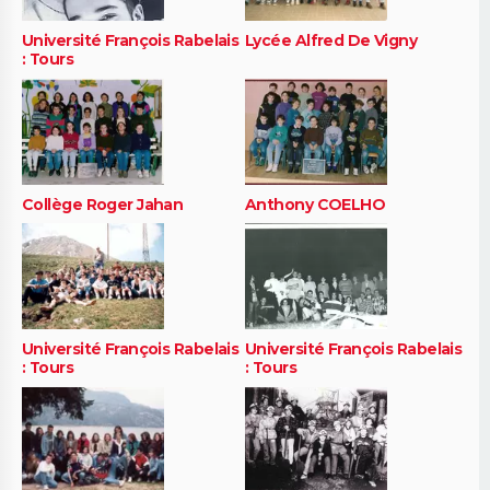
Université François Rabelais
Lycée Alfred De Vigny
: Tours
Collège Roger Jahan
Anthony COELHO
Université François Rabelais
Université François Rabelais
: Tours
: Tours