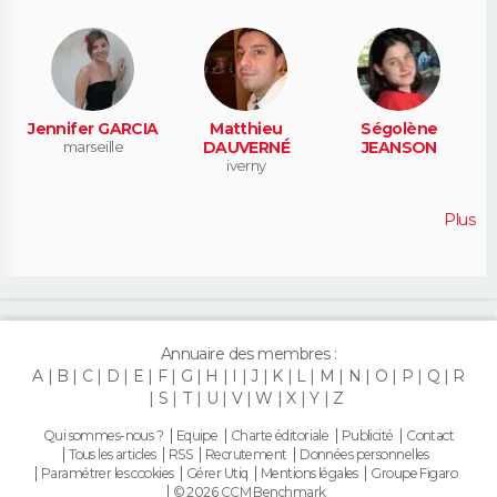
Jennifer GARCIA
Matthieu
Ségolène
marseille
DAUVERNÉ
JEANSON
iverny
Plus
Annuaire des membres :
A
B
C
D
E
F
G
H
I
J
K
L
M
N
O
P
Q
R
S
T
U
V
W
X
Y
Z
Qui sommes-nous ?
Equipe
Charte éditoriale
Publicité
Contact
Tous les articles
RSS
Recrutement
Données personnelles
Paramétrer les cookies
Gérer Utiq
Mentions légales
Groupe Figaro
© 2026 CCM Benchmark