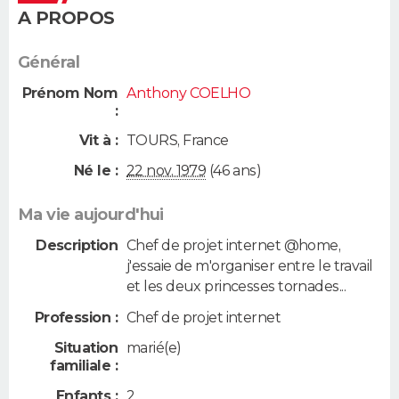
A PROPOS
Général
Prénom Nom
Anthony COELHO
:
Vit à :
TOURS
,
France
Né le :
22 nov. 1979
(46 ans)
Ma vie aujourd'hui
Description
Chef de projet internet @home,
j'essaie de m'organiser entre le travail
et les deux princesses tornades...
Profession :
Chef de projet internet
Situation
marié(e)
familiale :
Enfants :
2