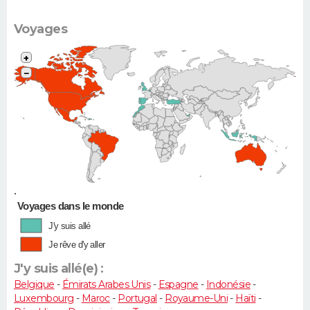
Voyages
+
−
•
Voyages dans le monde
J'y suis allé
Je rêve d'y aller
J'y suis allé(e) :
Belgique
-
Émirats Arabes Unis
-
Espagne
-
Indonésie
-
Luxembourg
-
Maroc
-
Portugal
-
Royaume-Uni
-
Haïti
-