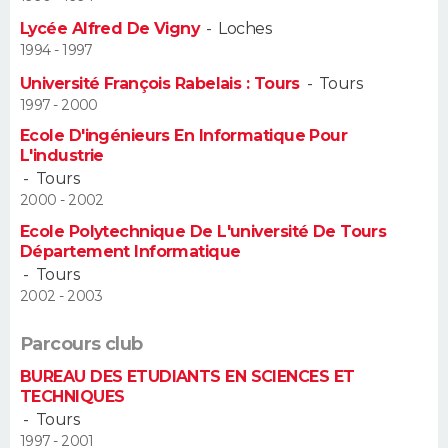
Lycée Alfred De Vigny
-
Loches
Guide de la santé
Médicaments
+
Alimentation
Maladies
Sommeil
VOYAGE
1994 - 1997
Université François Rabelais : Tours
-
Tours
City break
Voyage de noces
Climat
Destinations
Voyage nature
Forum
+
PHOTO
1997 - 2000
Ecole D'ingénieurs En Informatique Pour
GUIDES D'ACHAT
L'industrie
-
Tours
BONS PLANS
2000 - 2002
Ecole Polytechnique De L'université De Tours
CARTE DE VOEUX
Département Informatique
Carte Bonne année
Carte Pâques
Carte de Noël
Carte Saint-Valentin
Carte d'anniversaire
-
Tours
DICTIONNAIRE
2002 - 2003
Biographies
Expressions
Dictionnaire
Citations
Proverbes
PROGRAMME TV
Parcours club
COPAINS D'AVANT
BUREAU DES ETUDIANTS EN SCIENCES ET
TECHNIQUES
Se connecter
Collèges
Universités
Service militaire
S'inscrire
Lycées
Primaires
Entreprises
Avis de recherche
-
Tours
AVIS DE DÉCÈS
1997 - 2001