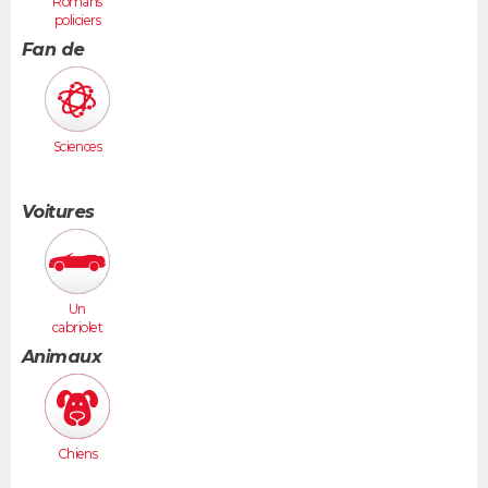
Romans
policiers
Fan de
Sciences
Voitures
Un
cabriolet
Animaux
Chiens