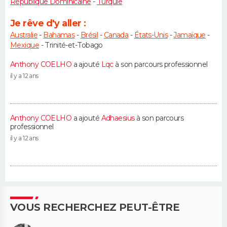
République Dominicaine
-
Turquie
Je rêve d'y aller :
Australie
-
Bahamas
-
Brésil
-
Canada
-
États-Unis
-
Jamaïque
-
Mexique
- Trinité-et-Tobago
Anthony COELHO
a ajouté
Lqc
à son parcours professionnel
il y a 12 ans
Anthony COELHO
a ajouté
Adhaesius
à son parcours
professionnel
il y a 12 ans
VOUS RECHERCHEZ PEUT-ÊTRE