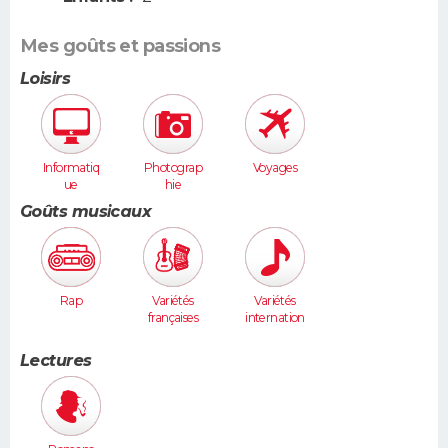
Mes goûts et passions
Loisirs
Informatiq
Photograp
Voyages
ue
hie
Goûts musicaux
Rap
Variétés
Variétés
françaises
internation
ales
Lectures