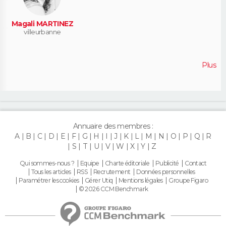
Magali MARTINEZ
villeurbanne
Plus
Annuaire des membres :
A
B
C
D
E
F
G
H
I
J
K
L
M
N
O
P
Q
R
S
T
U
V
W
X
Y
Z
Qui sommes-nous ?
Equipe
Charte éditoriale
Publicité
Contact
Tous les articles
RSS
Recrutement
Données personnelles
Paramétrer les cookies
Gérer Utiq
Mentions légales
Groupe Figaro
© 2026 CCM Benchmark