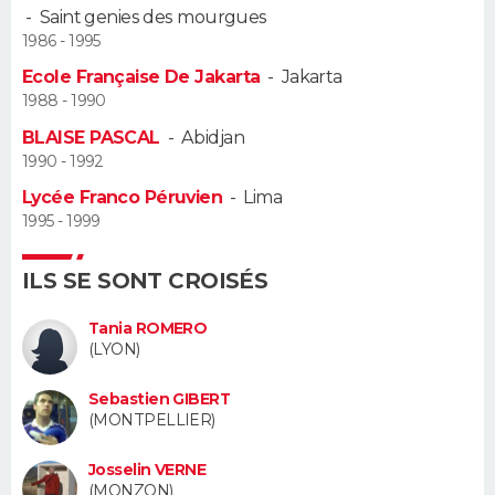
-
Saint genies des mourgues
1986 - 1995
Guide de la santé
Médicaments
+
Alimentation
Maladies
Sommeil
VOYAGE
Ecole Française De Jakarta
-
Jakarta
City break
Voyage de noces
Climat
Destinations
Voyage nature
Forum
+
1988 - 1990
PHOTO
BLAISE PASCAL
-
Abidjan
GUIDES D'ACHAT
1990 - 1992
Lycée Franco Péruvien
-
Lima
BONS PLANS
1995 - 1999
CARTE DE VOEUX
ILS SE SONT CROISÉS
Carte Bonne année
Carte Pâques
Carte de Noël
Carte Saint-Valentin
Carte d'anniversaire
DICTIONNAIRE
Tania ROMERO
(LYON)
Biographies
Expressions
Dictionnaire
Citations
Proverbes
PROGRAMME TV
Sebastien GIBERT
COPAINS D'AVANT
(MONTPELLIER)
Se connecter
Collèges
Universités
Service militaire
S'inscrire
Lycées
Primaires
Entreprises
Avis de recherche
AVIS DE DÉCÈS
Josselin VERNE
(MONZON)