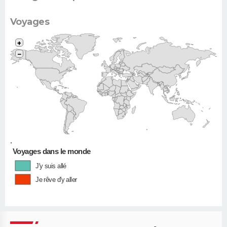
Voyages
+
−
•
Voyages dans le monde
J'y suis allé
Je rêve d'y aller