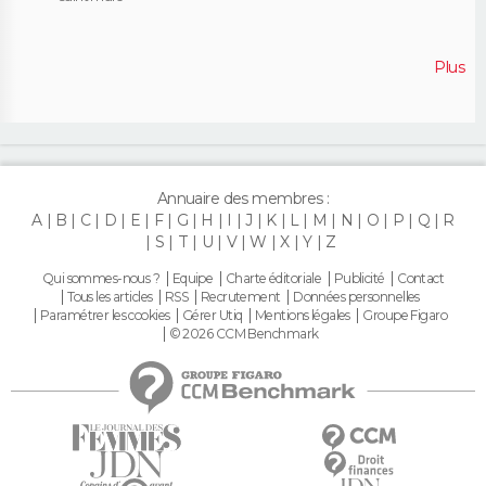
Plus
Annuaire des membres :
A
B
C
D
E
F
G
H
I
J
K
L
M
N
O
P
Q
R
S
T
U
V
W
X
Y
Z
Qui sommes-nous ?
Equipe
Charte éditoriale
Publicité
Contact
Tous les articles
RSS
Recrutement
Données personnelles
Paramétrer les cookies
Gérer Utiq
Mentions légales
Groupe Figaro
© 2026 CCM Benchmark