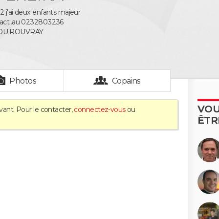
2 j'ai deux enfants majeur
tact..au 0232803236
 DU ROUVRAY
Photos
Copains
VOU
vant. Pour le contacter,
connectez-vous
ou
ÊTR