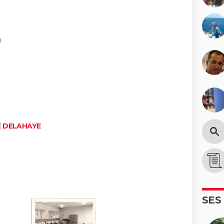
)
E DELAHAYE
SES