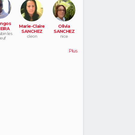
ngos
Marie-Claire
Olivia
EIRA
SANCHEZ
SANCHEZ
ubin les
cleon
nice
euf
Plus