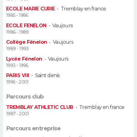
ECOLE MARIE CURIE
-
Tremblay en france
Guide de la santé
Médicaments
+
Alimentation
Maladies
Sommeil
VOYAGE
1985 - 1986
ECOLE FENELON
-
Vaujours
City break
Voyage de noces
Climat
Destinations
Voyage nature
Forum
+
PHOTO
1986 - 1989
Collège Fénelon
-
Vaujours
GUIDES D'ACHAT
1989 - 1993
BONS PLANS
Lycée Fénelon
-
Vaujours
1993 - 1996
CARTE DE VOEUX
PARIS VIII
-
Saint denis
1996 - 2001
Carte Bonne année
Carte Pâques
Carte de Noël
Carte Saint-Valentin
Carte d'anniversaire
DICTIONNAIRE
Parcours club
Biographies
Expressions
Dictionnaire
Citations
Proverbes
PROGRAMME TV
TREMBLAY ATHLETIC CLUB
-
Tremblay en france
1987 - 2001
COPAINS D'AVANT
Se connecter
Collèges
Universités
Service militaire
S'inscrire
Lycées
Primaires
Entreprises
Avis de recherche
Parcours entreprise
AVIS DE DÉCÈS