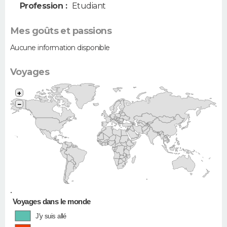
Profession :
Etudiant
Mes goûts et passions
Aucune information disponible
Voyages
+
−
•
Voyages dans le monde
J'y suis allé