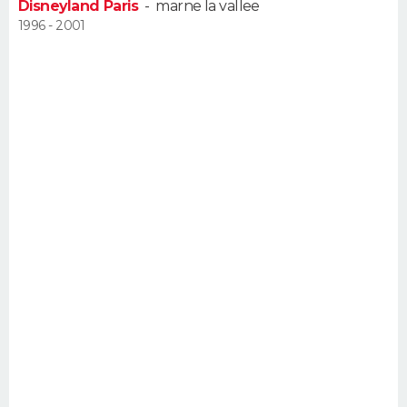
Disneyland Paris
-
marne la vallee
FORUM
1996 - 2001
Lifestyle
Sport
Television
Cinema
Bricolage
Culture
Auto
Voyage