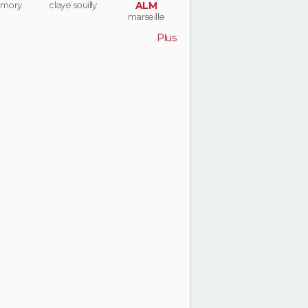
 mory
claye souilly
ALM
marseille
Plus