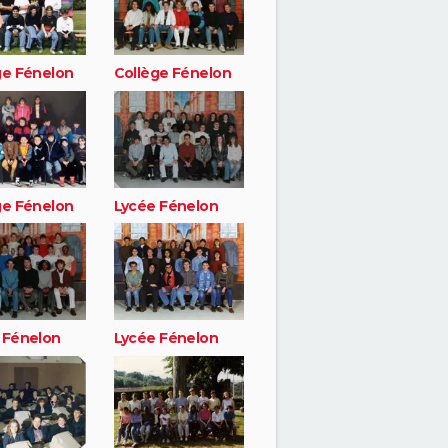
ge Fénelon
Collège Fénelon
ge Fénelon
Lycée Fénelon
 Fénelon
Lycée Fénelon