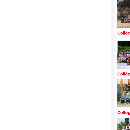
Collè
Collè
Collè