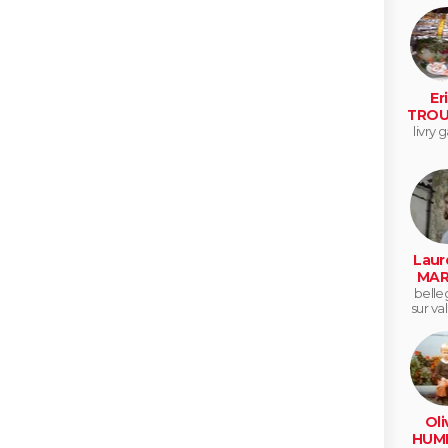
Er
TROU
livry 
Laur
MAR
belle
sur va
Oli
HUM