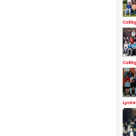
Collè
Collè
Lycée