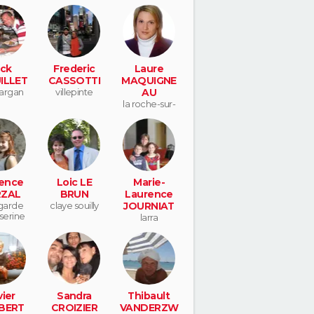
ick
Frederic
Laure
ILLET
CASSOTTI
MAQUIGNE
gargan
villepinte
AU
la roche-sur-
yon
ence
Loic LE
Marie-
ZAL
BRUN
Laurence
garde
claye souilly
JOURNIAT
lserine
larra
vier
Sandra
Thibault
BERT
CROIZIER
VANDERZW