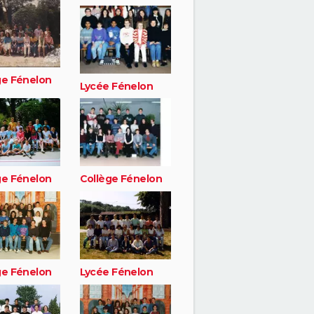
ge Fénelon
Lycée Fénelon
ge Fénelon
Collège Fénelon
ge Fénelon
Lycée Fénelon