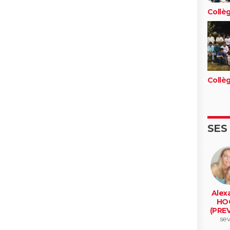
Collè
Collè
SES
Alex
HO
(PRE
sev