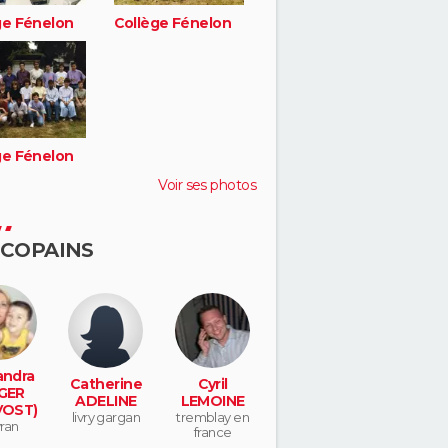
ge Fénelon
Collège Fénelon
ge Fénelon
Voir ses photos
 COPAINS
andra
Catherine
Cyril
GER
ADELINE
LEMOINE
VOST)
livry gargan
tremblay en
ran
france