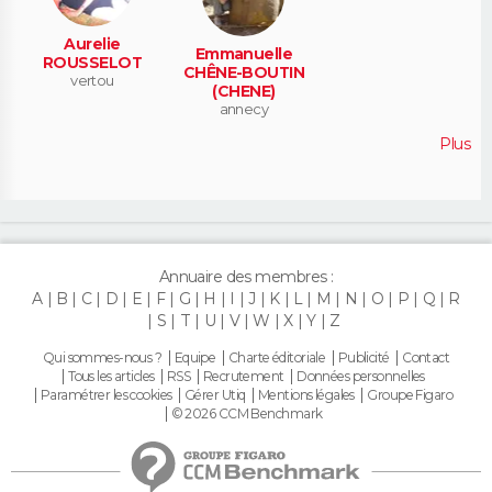
Aurelie
Emmanuelle
ROUSSELOT
CHÊNE-BOUTIN
vertou
(CHENE)
annecy
Plus
Annuaire des membres :
A
B
C
D
E
F
G
H
I
J
K
L
M
N
O
P
Q
R
S
T
U
V
W
X
Y
Z
Qui sommes-nous ?
Equipe
Charte éditoriale
Publicité
Contact
Tous les articles
RSS
Recrutement
Données personnelles
Paramétrer les cookies
Gérer Utiq
Mentions légales
Groupe Figaro
© 2026 CCM Benchmark