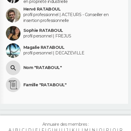
en propriété industrielle
Hervé RATABOUL
profil professionnel | ACTEURS - Conseiller en
insertion professionnelle
Sophie RATABOUL
profil personnel | FREJUS
Magalie RATABOUL
profil personnel | DECAZEVILLE
Nom "RATABOUL"
Famille "RATABOUL"
Annuaire des membres :
A
B
C
D
E
F
G
H
I
J
K
L
M
N
O
P
Q
R