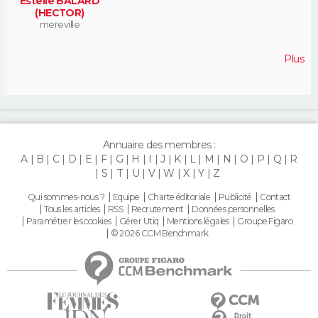
Estelle BALARD
(HECTOR)
mereville
Plus
Annuaire des membres :
A
B
C
D
E
F
G
H
I
J
K
L
M
N
O
P
Q
R
S
T
U
V
W
X
Y
Z
Qui sommes-nous ?
Equipe
Charte éditoriale
Publicité
Contact
Tous les articles
RSS
Recrutement
Données personnelles
Paramétrer les cookies
Gérer Utiq
Mentions légales
Groupe Figaro
© 2026 CCM Benchmark