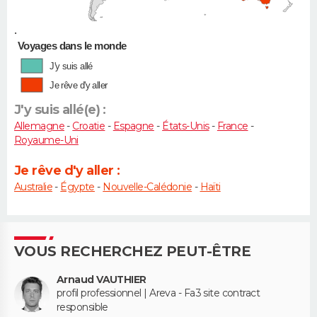
•
Voyages dans le monde
J'y suis allé
Je rêve d'y aller
J'y suis allé(e) :
Allemagne
-
Croatie
-
Espagne
-
États-Unis
-
France
-
Royaume-Uni
Je rêve d'y aller :
Australie
-
Égypte
-
Nouvelle-Calédonie
-
Haïti
VOUS RECHERCHEZ PEUT-ÊTRE
Arnaud VAUTHIER
profil professionnel | Areva - Fa3 site contract
responsible