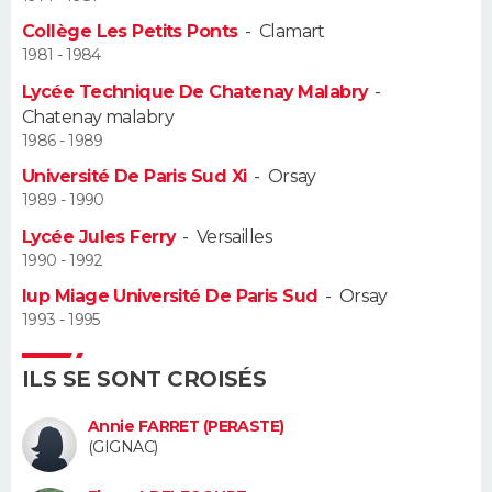
Collège Les Petits Ponts
-
Clamart
Guide de la santé
Médicaments
+
Alimentation
Maladies
Sommeil
VOYAGE
1981 - 1984
Lycée Technique De Chatenay Malabry
-
City break
Voyage de noces
Climat
Destinations
Voyage nature
Forum
+
PHOTO
Chatenay malabry
1986 - 1989
GUIDES D'ACHAT
Université De Paris Sud Xi
-
Orsay
1989 - 1990
BONS PLANS
Lycée Jules Ferry
-
Versailles
CARTE DE VOEUX
1990 - 1992
Iup Miage Université De Paris Sud
-
Orsay
Carte Bonne année
Carte Pâques
Carte de Noël
Carte Saint-Valentin
Carte d'anniversaire
DICTIONNAIRE
1993 - 1995
Biographies
Expressions
Dictionnaire
Citations
Proverbes
PROGRAMME TV
ILS SE SONT CROISÉS
COPAINS D'AVANT
Annie FARRET (PERASTE)
(GIGNAC)
Se connecter
Collèges
Universités
Service militaire
S'inscrire
Lycées
Primaires
Entreprises
Avis de recherche
AVIS DE DÉCÈS