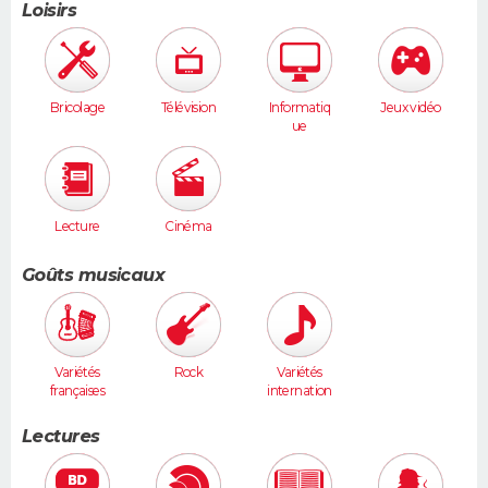
Loisirs
Bricolage
Télévision
Informatiq
Jeux vidéo
ue
Lecture
Cinéma
Goûts musicaux
Variétés
Rock
Variétés
françaises
internation
ales
Lectures