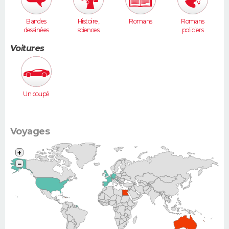
Bandes
Histoire,
Romans
Romans
dessinées
sciences
policiers
humaines
Voitures
Un coupé
Voyages
+
−