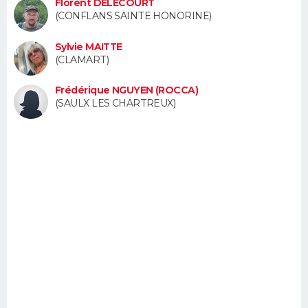
Florent DELECOURT
FORUM
(CONFLANS SAINTE HONORINE)
Lifestyle
Sport
Television
Cinema
Bricolage
Culture
Auto
Voyage
Sylvie MAITTE
(CLAMART)
Frédérique NGUYEN (ROCCA)
(SAULX LES CHARTREUX)