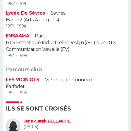
1987 - 1991
Guide de la santé
Médicaments
+
Alimentation
Maladies
Sommeil
Lycée De Sèvres
-
Sevres
VOYAGE
Bac F12 (Arts Appliqués)
City break
Voyage de noces
Climat
Destinations
Voyage nature
Forum
+
1991 - 1994
PHOTO
ENSAAMA
-
Paris
GUIDES D'ACHAT
BTS Esthétique Industrielle Design (ACI) puis BTS
Communication Visuelle (EV)
BONS PLANS
1994 - 1998
CARTE DE VOEUX
Parcours club
LES VICINIOLS
-
Voisins le bretonneux
Carte Bonne année
Carte Pâques
Carte de Noël
Carte Saint-Valentin
Carte d'anniversaire
DICTIONNAIRE
Farfadet
1992 - 1996
Biographies
Expressions
Dictionnaire
Citations
Proverbes
PROGRAMME TV
ILS SE SONT CROISÉS
COPAINS D'AVANT
Se connecter
Collèges
Universités
Service militaire
S'inscrire
Lycées
Primaires
Entreprises
Avis de recherche
Jane-Sarah BELLAICHE
AVIS DE DÉCÈS
(PARIS)