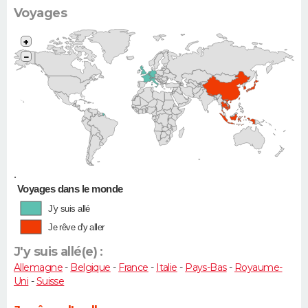
Voyages
+
−
•
Voyages dans le monde
J'y suis allé
Je rêve d'y aller
J'y suis allé(e) :
Allemagne
-
Belgique
-
France
-
Italie
-
Pays-Bas
-
Royaume-
Uni
-
Suisse