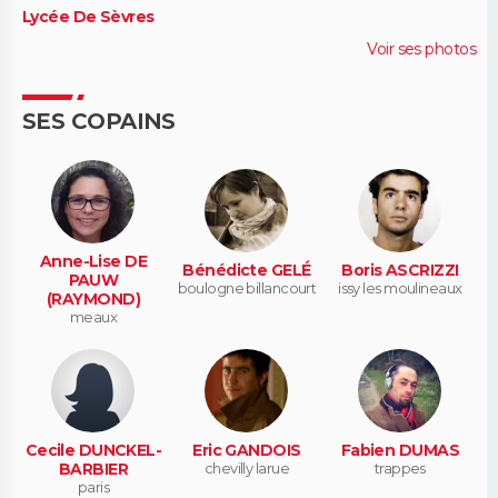
Lycée De Sèvres
Voir ses photos
SES COPAINS
Anne-Lise DE
Bénédicte GELÉ
Boris ASCRIZZI
PAUW
boulogne billancourt
issy les moulineaux
(RAYMOND)
meaux
Cecile DUNCKEL-
Eric GANDOIS
Fabien DUMAS
BARBIER
chevilly larue
trappes
paris