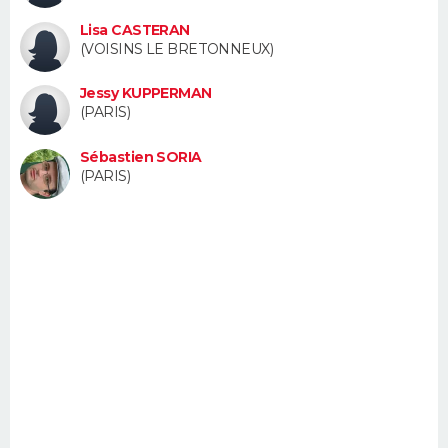
FORUM
Lisa CASTERAN
(VOISINS LE BRETONNEUX)
Lifestyle
Sport
Television
Cinema
Bricolage
Culture
Auto
Voyage
Jessy KUPPERMAN
(PARIS)
Sébastien SORIA
(PARIS)