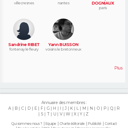
villecresnes
nantes
DOGNIAUX
paris
Sandrine RIBET
Yann BUISSON
fontenay le fleury
voisins le bretonneux
Plus
Annuaire des membres :
A
B
C
D
E
F
G
H
I
J
K
L
M
N
O
P
Q
R
S
T
U
V
W
X
Y
Z
Qui sommes-nous ?
Equipe
Charte éditoriale
Publicité
Contact