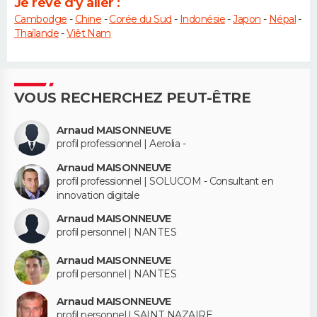
Je rêve d'y aller :
Cambodge
-
Chine
-
Corée du Sud
-
Indonésie
-
Japon
-
Népal
-
Thaïlande
-
Viêt Nam
VOUS RECHERCHEZ PEUT-ÊTRE
Arnaud MAISONNEUVE
profil professionnel | Aerolia -
Arnaud MAISONNEUVE
profil professionnel | SOLUCOM - Consultant en
innovation digitale
Arnaud MAISONNEUVE
profil personnel | NANTES
Arnaud MAISONNEUVE
profil personnel | NANTES
Arnaud MAISONNEUVE
profil personnel | SAINT NAZAIRE