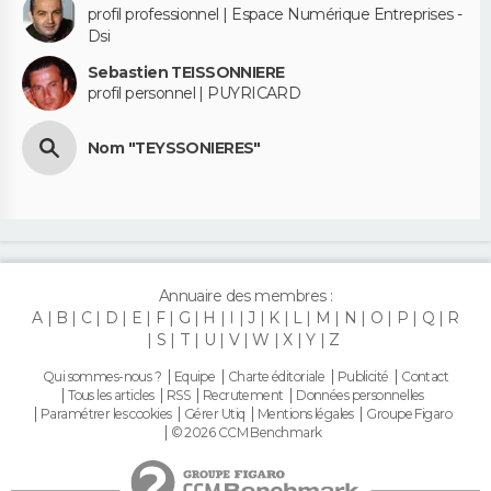
profil professionnel | Espace Numérique Entreprises -
Dsi
Sebastien TEISSONNIERE
profil personnel | PUYRICARD
Nom "TEYSSONIERES"
Annuaire des membres :
A
B
C
D
E
F
G
H
I
J
K
L
M
N
O
P
Q
R
S
T
U
V
W
X
Y
Z
Qui sommes-nous ?
Equipe
Charte éditoriale
Publicité
Contact
Tous les articles
RSS
Recrutement
Données personnelles
Paramétrer les cookies
Gérer Utiq
Mentions légales
Groupe Figaro
© 2026 CCM Benchmark