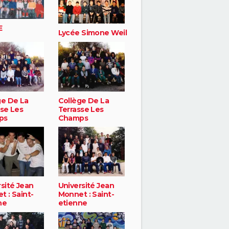
E
Lycée Simone Weil
ge De La
Collège De La
sse Les
Terrasse Les
ps
Champs
sité Jean
Université Jean
 : Saint-
Monnet : Saint-
ne
etienne