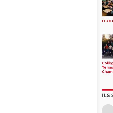
ECOL
Collè
Terra
Cham
ILS