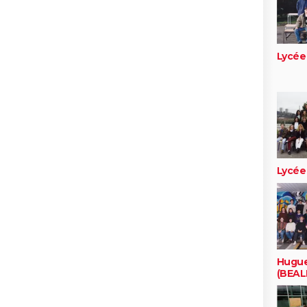
Lycée
Lycée
Hugu
(BEAL