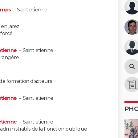
hamps
-
Saint etienne
t en jarez
nforcé
etienne
-
Saint etienne
trangère
 de formation d'acteurs
etienne
-
Saint etienne
PH
etienne
-
Saint etienne
dministratifs de la Fonction publique