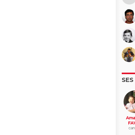
SES
Ama
FA
can