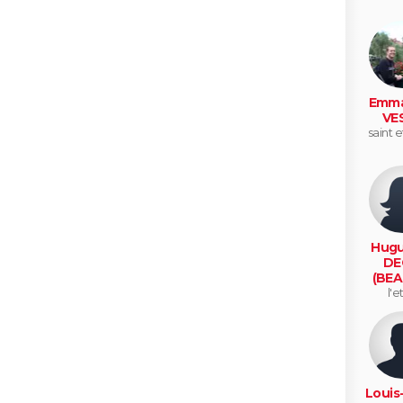
Emma
VE
saint 
Hugu
DE
(BEA
l'e
Louis