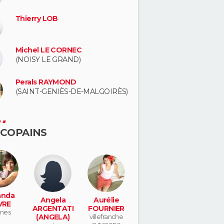
Thierry LOB
Michel LE CORNEC
(NOISY LE GRAND)
Perals RAYMOND
(SAINT-GENIÈS-DE-MALGOIRÈS)
 COPAINS
nda
Angela
Aurélie
VRE
ARGENTATI
FOURNIER
nes
(ANGELA)
villefranche
sur saone