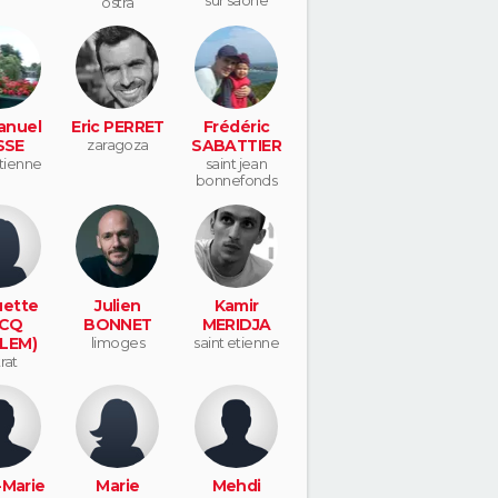
ostra
nuel
Eric PERRET
Frédéric
SSE
zaragoza
SABATTIER
etienne
saint jean
bonnefonds
ette
Julien
Kamir
CQ
BONNET
MERIDJA
LEM)
limoges
saint etienne
trat
-Marie
Marie
Mehdi