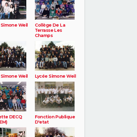
 Simone Weil
Collège De La
Terrasse Les
Champs
 Simone Weil
Lycée Simone Weil
ette DECQ
Fonction Publique
EM)
D'etat