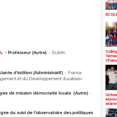
ECOL
Collè
OL
- Professeur (Autre)
-
Dublin
Terra
Cham
stante d'édition (Administratif)
-
France
ménagement et du Développement durablesr
gée de mission démocratie locale (Autre)
-
Univer
Monnet
etien
gée du suivi de l'observatoire des politiques