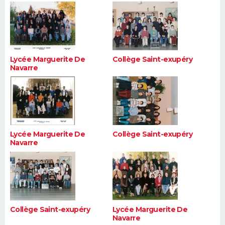
Lycée Marguerite De
Collège Saint-exupéry
Navarre
Lycée Marguerite De
Collège Saint-exupéry
Navarre
Collège Saint-exupéry
Lycée Marguerite De
Navarre