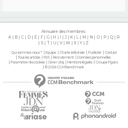
Annuaire des membres :
A
B
C
D
E
F
G
H
I
J
K
L
M
N
O
P
Q
R
S
T
U
V
W
X
Y
Z
Qui sommes-nous ?
Equipe
Charte éditoriale
Publicité
Contact
Tous les articles
RSS
Recrutement
Données personnelles
Paramétrer les cookies
Gérer Utiq
Mentions légales
Groupe Figaro
© 2026 CCM Benchmark