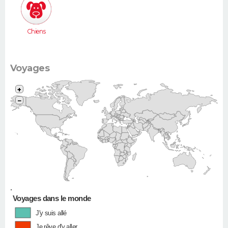
Chiens
Voyages
+
−
•
Voyages dans le monde
J'y suis allé
Je rêve d'y aller