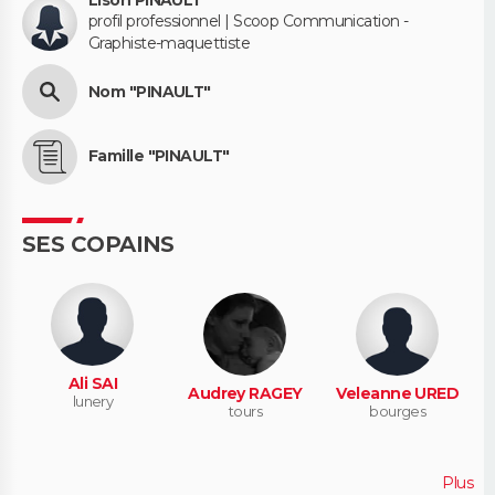
Lison PINAULT
profil professionnel | Scoop Communication -
Graphiste-maquettiste
Nom "PINAULT"
Famille "PINAULT"
SES COPAINS
Ali SAI
Audrey RAGEY
Veleanne URED
lunery
tours
bourges
Plus