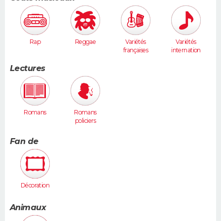
Rap
Reggae
Variétés
Variétés
françaises
internation
ales
Lectures
Romans
Romans
policiers
Fan de
Décoration
Animaux