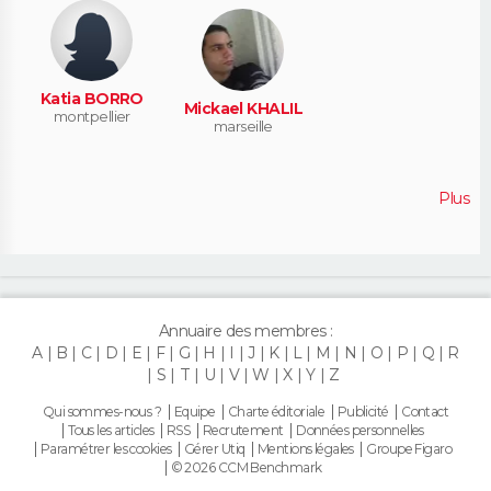
Katia BORRO
Mickael KHALIL
montpellier
marseille
Plus
Annuaire des membres :
A
B
C
D
E
F
G
H
I
J
K
L
M
N
O
P
Q
R
S
T
U
V
W
X
Y
Z
Qui sommes-nous ?
Equipe
Charte éditoriale
Publicité
Contact
Tous les articles
RSS
Recrutement
Données personnelles
Paramétrer les cookies
Gérer Utiq
Mentions légales
Groupe Figaro
© 2026 CCM Benchmark