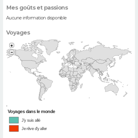
Mes goûts et passions
Aucune information disponible
Voyages
+
−
•
Voyages dans le monde
J'y suis allé
Je rêve d'y aller