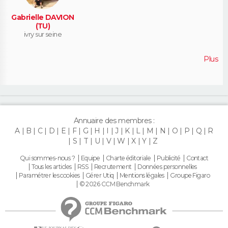
Gabrielle DAVION
(TU)
ivry sur seine
Plus
Annuaire des membres :
A
B
C
D
E
F
G
H
I
J
K
L
M
N
O
P
Q
R
S
T
U
V
W
X
Y
Z
Qui sommes-nous ?
Equipe
Charte éditoriale
Publicité
Contact
Tous les articles
RSS
Recrutement
Données personnelles
Paramétrer les cookies
Gérer Utiq
Mentions légales
Groupe Figaro
© 2026 CCM Benchmark