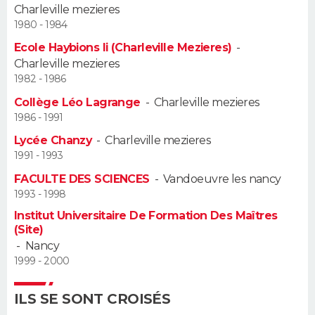
Charleville mezieres
1980 - 1984
Guide de la santé
Médicaments
+
Alimentation
Maladies
Sommeil
VOYAGE
Ecole Haybions Ii (Charleville Mezieres)
-
City break
Voyage de noces
Climat
Destinations
Voyage nature
Forum
+
Charleville mezieres
PHOTO
1982 - 1986
GUIDES D'ACHAT
Collège Léo Lagrange
-
Charleville mezieres
1986 - 1991
BONS PLANS
Lycée Chanzy
-
Charleville mezieres
1991 - 1993
CARTE DE VOEUX
FACULTE DES SCIENCES
-
Vandoeuvre les nancy
Carte Bonne année
Carte Pâques
Carte de Noël
Carte Saint-Valentin
Carte d'anniversaire
1993 - 1998
DICTIONNAIRE
Institut Universitaire De Formation Des Maîtres
Biographies
Expressions
Dictionnaire
Citations
Proverbes
(Site)
PROGRAMME TV
-
Nancy
1999 - 2000
COPAINS D'AVANT
Se connecter
Collèges
Universités
Service militaire
S'inscrire
Lycées
Primaires
Entreprises
Avis de recherche
AVIS DE DÉCÈS
ILS SE SONT CROISÉS