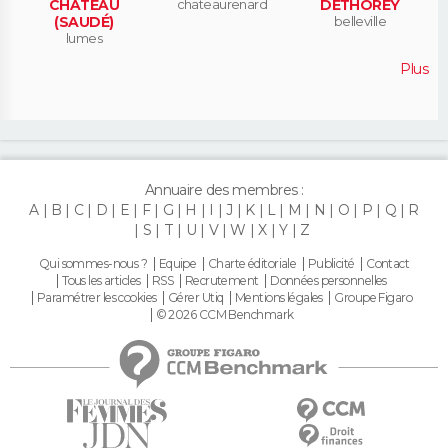
CHATEAU
chateaurenard
DETHOREY
(SAUDÉ)
belleville
lumes
Plus
Annuaire des membres :
A
B
C
D
E
F
G
H
I
J
K
L
M
N
O
P
Q
R
S
T
U
V
W
X
Y
Z
Qui sommes-nous ?
Equipe
Charte éditoriale
Publicité
Contact
Tous les articles
RSS
Recrutement
Données personnelles
Paramétrer les cookies
Gérer Utiq
Mentions légales
Groupe Figaro
© 2026 CCM Benchmark