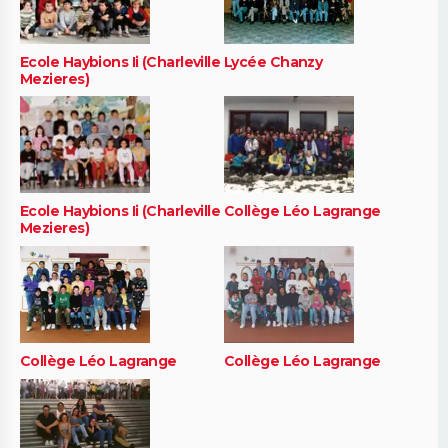
Ecole Haybions Ii (Charleville
Lycée Chanzy
Mezieres)
Ecole Haybions Ii (Charleville
Collège Léo Lagrange
Mezieres)
Collège Léo Lagrange
Collège Léo Lagrange