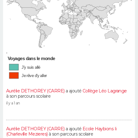
•
Voyages dans le monde
J'y suis allé
Je rêve d'y aller
Aurélie DETHOREY (CARRE)
a ajouté
Collège Léo Lagrange
à son parcours scolaire
il y a 1 an
Aurélie DETHOREY (CARRE)
a ajouté
Ecole Haybions Ii
(Charleville Mezieres)
à son parcours scolaire