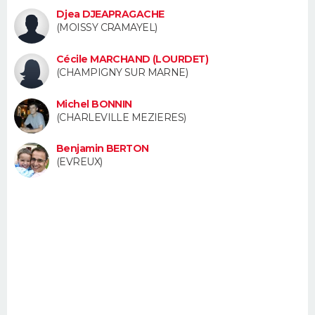
FORUM
Djea DJEAPRAGACHE
(MOISSY CRAMAYEL)
Lifestyle
Sport
Television
Cinema
Bricolage
Culture
Auto
Voyage
Cécile MARCHAND (LOURDET)
(CHAMPIGNY SUR MARNE)
Michel BONNIN
(CHARLEVILLE MEZIERES)
Benjamin BERTON
(EVREUX)