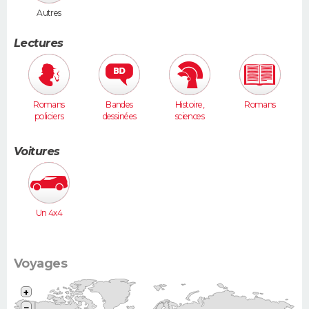
Autres
Lectures
Romans
Bandes
Histoire,
Romans
policiers
dessinées
sciences
humaines
Voitures
Un 4x4
Voyages
+
−