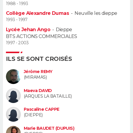
1988 - 1993
Guide de la santé
Médicaments
+
Alimentation
Maladies
Sommeil
Collège Alexandre Dumas
-
Neuville les dieppe
VOYAGE
1993 - 1997
City break
Voyage de noces
Climat
Destinations
Voyage nature
Forum
+
PHOTO
Lycée Jehan Ango
-
Dieppe
BTS ACTIONS COMMERCIALES
GUIDES D'ACHAT
1997 - 2003
BONS PLANS
ILS SE SONT CROISÉS
CARTE DE VOEUX
Jérôme REMY
(MIRAMAS)
Carte Bonne année
Carte Pâques
Carte de Noël
Carte Saint-Valentin
Carte d'anniversaire
DICTIONNAIRE
Maeva DAVID
Biographies
Expressions
Dictionnaire
Citations
Proverbes
(ARQUES LA BATAILLE)
PROGRAMME TV
Pascaline CAPPE
COPAINS D'AVANT
(DIEPPE)
Se connecter
Collèges
Universités
Service militaire
S'inscrire
Lycées
Primaires
Entreprises
Avis de recherche
AVIS DE DÉCÈS
Marie BAUDET (DUPUIS)