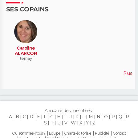
SES COPAINS
Caroline
ALARCON
ternay
Plus
Annuaire des membres :
A
B
C
D
E
F
G
H
I
J
K
L
M
N
O
P
Q
R
S
T
U
V
W
X
Y
Z
Qui sommes-nous ?
Equipe
Charte éditoriale
Publicité
Contact