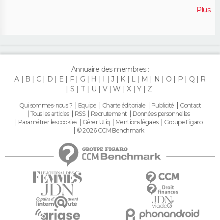
Plus
Annuaire des membres :
A
B
C
D
E
F
G
H
I
J
K
L
M
N
O
P
Q
R
S
T
U
V
W
X
Y
Z
Qui sommes-nous ?
Equipe
Charte éditoriale
Publicité
Contact
Tous les articles
RSS
Recrutement
Données personnelles
Paramétrer les cookies
Gérer Utiq
Mentions légales
Groupe Figaro
© 2026 CCM Benchmark