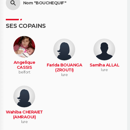
Nom "BOUCHEQUIF"
SES COPAINS
Angelique
Farida BOUANGA
Samiha ALLAL
CASSIS
(ZROUTI)
lure
belfort
lure
Wahiba CHERAIET
(AMRAOUI)
lure