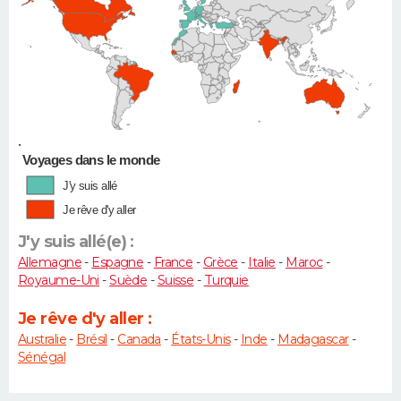
•
Voyages dans le monde
J'y suis allé
Je rêve d'y aller
J'y suis allé(e) :
Allemagne
-
Espagne
-
France
-
Grèce
-
Italie
-
Maroc
-
Royaume-Uni
-
Suède
-
Suisse
-
Turquie
Je rêve d'y aller :
Australie
-
Brésil
-
Canada
-
États-Unis
-
Inde
-
Madagascar
-
Sénégal