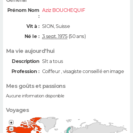
Général
Prénom Nom
Aziz BOUCHEQUIF
:
Vit à :
SION
,
Suisse
Né le :
3 sept. 1975
(50 ans)
Ma vie aujourd'hui
Description
Slt a tous
Profession :
Coiffeur , visagiste conseillé en image
Mes goûts et passions
Aucune information disponible
Voyages
+
−