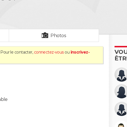
Photos
VOU
 Pour le contacter,
connectez-vous
ou
inscrivez-
ÊTR
ble