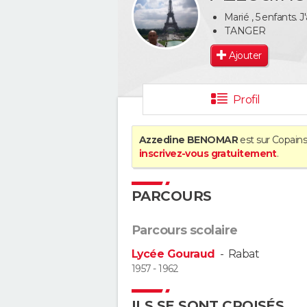
Marié , 5 enfants. J
TANGER
Ajouter
Profil
Azzedine BENOMAR
est sur Copains
inscrivez-vous gratuitement
.
PARCOURS
Parcours scolaire
Lycée Gouraud
-
Rabat
1957 - 1962
ILS SE SONT CROISÉS