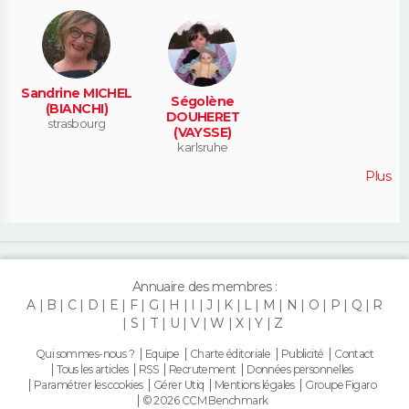
Sandrine MICHEL
Ségolène
(BIANCHI)
DOUHERET
strasbourg
(VAYSSE)
karlsruhe
Plus
Annuaire des membres :
A
B
C
D
E
F
G
H
I
J
K
L
M
N
O
P
Q
R
S
T
U
V
W
X
Y
Z
Qui sommes-nous ?
Equipe
Charte éditoriale
Publicité
Contact
Tous les articles
RSS
Recrutement
Données personnelles
Paramétrer les cookies
Gérer Utiq
Mentions légales
Groupe Figaro
© 2026 CCM Benchmark