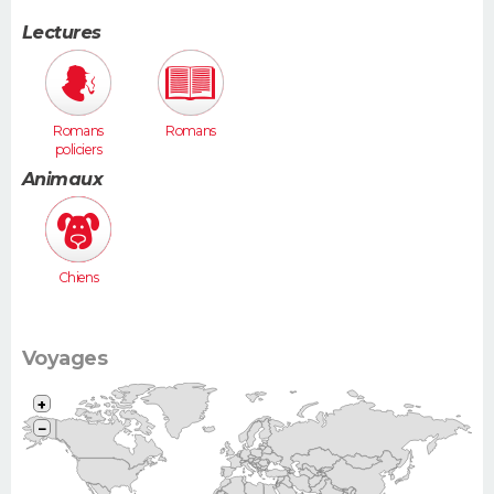
Lectures
Romans
Romans
policiers
Animaux
Chiens
Voyages
+
−