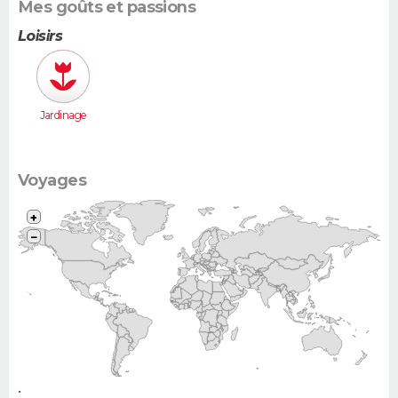
Mes goûts et passions
Loisirs
Jardinage
Voyages
+
−
•