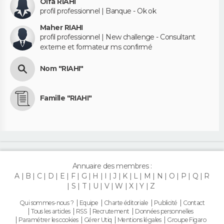
Olfa RIAHI
profil professionnel | Banque - Ok ok
Maher RIAHI
profil professionnel | New challenge - Consultant
externe et formateur ms confirmé
Nom "RIAHI"
Famille "RIAHI"
Annuaire des membres :
A
B
C
D
E
F
G
H
I
J
K
L
M
N
O
P
Q
R
S
T
U
V
W
X
Y
Z
Qui sommes-nous ?
Equipe
Charte éditoriale
Publicité
Contact
Tous les articles
RSS
Recrutement
Données personnelles
Paramétrer les cookies
Gérer Utiq
Mentions légales
Groupe Figaro