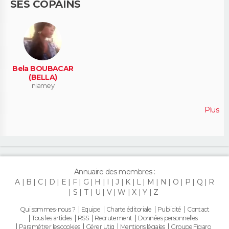
SES COPAINS
Bela BOUBACAR
(BELLA)
niamey
Plus
Annuaire des membres :
A
B
C
D
E
F
G
H
I
J
K
L
M
N
O
P
Q
R
S
T
U
V
W
X
Y
Z
Qui sommes-nous ?
Equipe
Charte éditoriale
Publicité
Contact
Tous les articles
RSS
Recrutement
Données personnelles
Paramétrer les cookies
Gérer Utiq
Mentions légales
Groupe Figaro