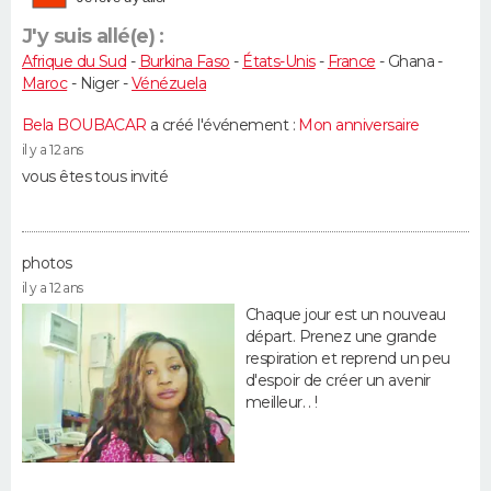
J'y suis allé(e) :
Afrique du Sud
-
Burkina Faso
-
États-Unis
-
France
- Ghana -
Maroc
- Niger -
Vénézuela
Bela BOUBACAR
a créé l'événement :
Mon anniversaire
il y a 12 ans
vous êtes tous invité
photos
il y a 12 ans
Chaque jour est un nouveau
départ. Prenez une grande
respiration et reprend un peu
d'espoir de créer un avenir
meilleur. . !