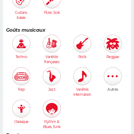
Guitare,
Flute, bois
basse
Goûts musicaux
Techno
Variétés
Rock
Reggae
françaises
Rap
Jazz
Variétés
Autres
internation
ales
Classique
Rythm &
Blues, funk