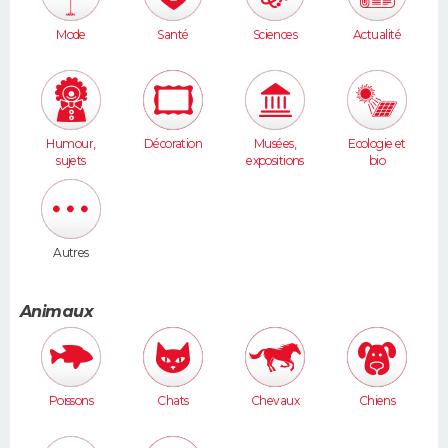
Mode
Santé
Sciences
Actualité
Humour,
Décoration
Musées,
Ecologie et
sujets
expositions
bio
insolites
Autres
Animaux
Poissons
Chats
Chevaux
Chiens