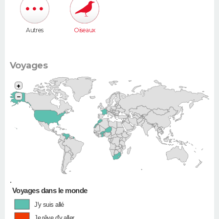
Autres
Oiseaux
Voyages
+
−
•
Voyages dans le monde
J'y suis allé
Je rêve d'y aller