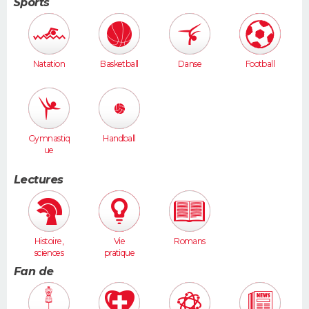
Sports
Natation
Basketball
Danse
Football
Gymnastiq
Handball
ue
Lectures
Histoire,
Vie
Romans
sciences
pratique
humaines
Fan de