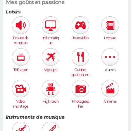
Mes goûts et passions
Loisirs
Ecoute de
Informatiq
Jeux vidéo
Lecture
musique
ue
Télévision
Voyages
Cuisine,
Autres
gastronom
ie
Vidéo,
High-tech
Photograp
Cinéma
montage
hie
Instruments de musique