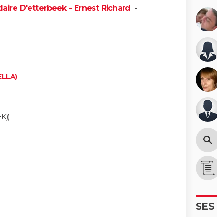
ire D'etterbeek - Ernest Richard
-
ELLA)
K))
SES