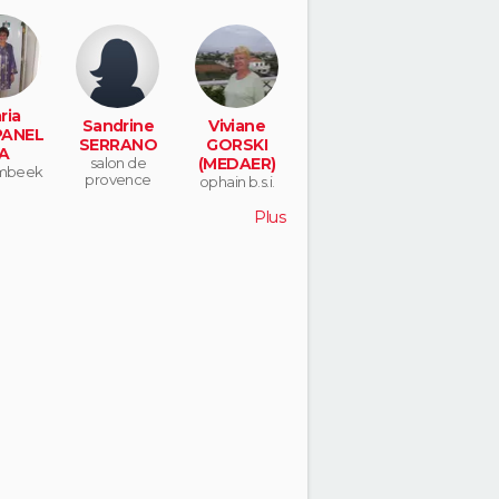
ria
Sandrine
Viviane
ANEL
SERRANO
GORSKI
A
salon de
(MEDAER)
mbeek
provence
ophain b.s.i.
pem
Plus