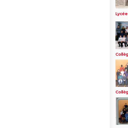
Lycée
Collè
Collè