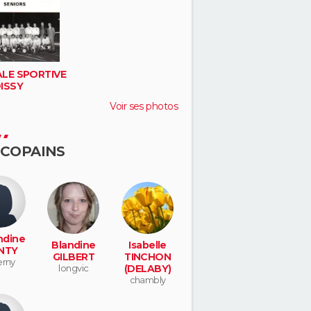
LE SPORTIVE
ISSY
Voir ses photos
 COPAINS
dine
Blandine
Isabelle
NTY
GILBERT
TINCHON
erny
longvic
(DELABY)
chambly