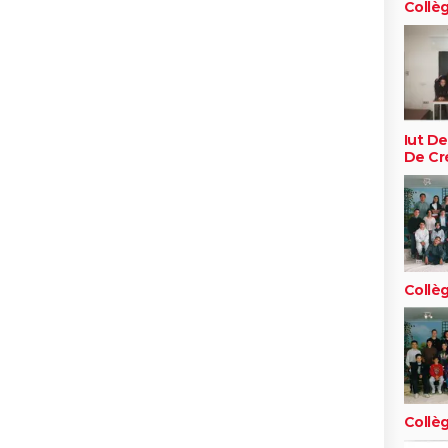
Collè
Iut De
De Cré
Collè
Collè