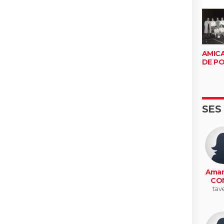
AMICA
DE PO
SES
Aman
CO
tav