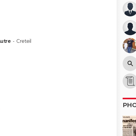
Autre
-
Creteil
PH
)