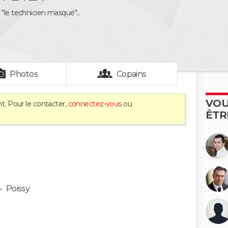
"le technicien masqué"...
Photos
Copains
VOU
t. Pour le contacter,
connectez-vous
ou
ÊTR
-
Poissy