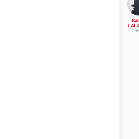
Kar
LAL
os