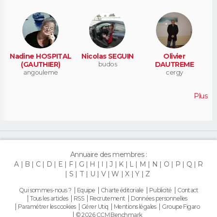
Nadine HOSPITAL
Nicolas SEGUIN
Olivier
(GAUTHIER)
budos
DAUTREME
angouleme
cergy
Plus
Annuaire des membres :
A
B
C
D
E
F
G
H
I
J
K
L
M
N
O
P
Q
R
S
T
U
V
W
X
Y
Z
Qui sommes-nous ?
Equipe
Charte éditoriale
Publicité
Contact
Tous les articles
RSS
Recrutement
Données personnelles
Paramétrer les cookies
Gérer Utiq
Mentions légales
Groupe Figaro
© 2026 CCM Benchmark