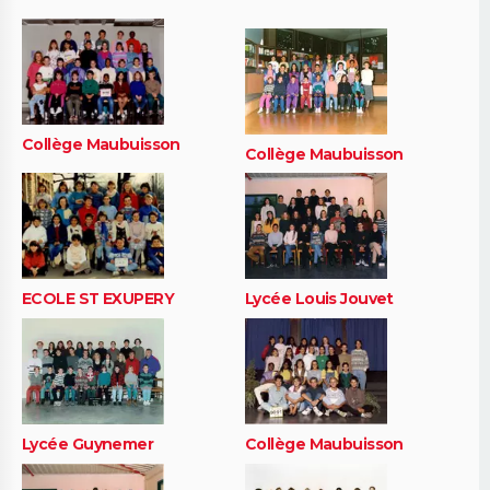
Collège Maubuisson
Collège Maubuisson
ECOLE ST EXUPERY
Lycée Louis Jouvet
Lycée Guynemer
Collège Maubuisson