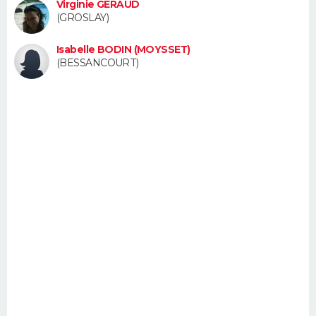
Virginie GERAUD
FORUM
(GROSLAY)
Lifestyle
Sport
Television
Cinema
Bricolage
Culture
Auto
Voyage
Isabelle BODIN (MOYSSET)
(BESSANCOURT)