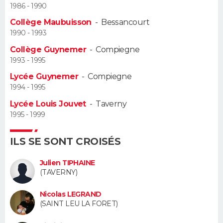
1986 - 1990
Guide de la santé
Médicaments
+
Alimentation
Maladies
Sommeil
Collège Maubuisson
-
Bessancourt
VOYAGE
1990 - 1993
City break
Voyage de noces
Climat
Destinations
Voyage nature
Forum
+
PHOTO
Collège Guynemer
-
Compiegne
1993 - 1995
GUIDES D'ACHAT
Lycée Guynemer
-
Compiegne
1994 - 1995
BONS PLANS
Lycée Louis Jouvet
-
Taverny
1995 - 1999
CARTE DE VOEUX
Carte Bonne année
Carte Pâques
Carte de Noël
Carte Saint-Valentin
Carte d'anniversaire
DICTIONNAIRE
ILS SE SONT CROISÉS
Biographies
Expressions
Dictionnaire
Citations
Proverbes
Julien TIPHAINE
PROGRAMME TV
(TAVERNY)
COPAINS D'AVANT
Nicolas LEGRAND
(SAINT LEU LA FORET)
Se connecter
Collèges
Universités
Service militaire
S'inscrire
Lycées
Primaires
Entreprises
Avis de recherche
AVIS DE DÉCÈS