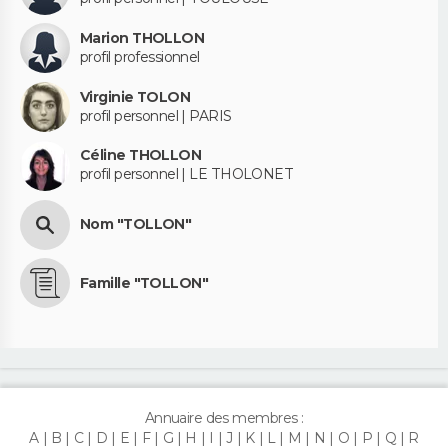
Marion THOLLON
profil professionnel
Virginie TOLON
profil personnel | PARIS
Céline THOLLON
profil personnel | LE THOLONET
Nom "TOLLON"
Famille "TOLLON"
Annuaire des membres :
A
B
C
D
E
F
G
H
I
J
K
L
M
N
O
P
Q
R