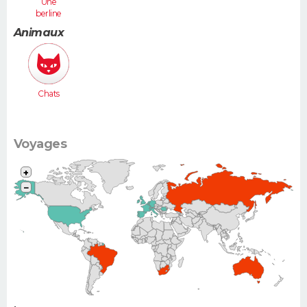
Une
berline
(Laguna,
Animaux
406...)
Chats
Voyages
+
−
•