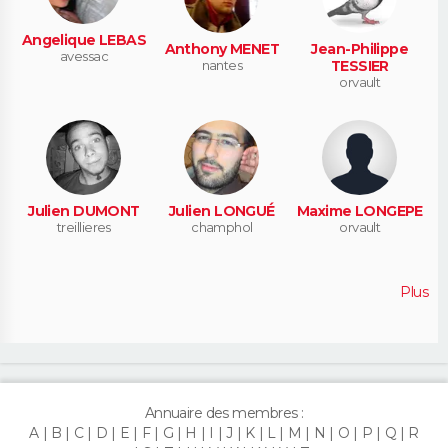
Angelique LEBAS
Anthony MENET
Jean-Philippe
avessac
nantes
TESSIER
orvault
Julien DUMONT
Julien LONGUÉ
Maxime LONGEPE
treillieres
champhol
orvault
Plus
Annuaire des membres :
A
B
C
D
E
F
G
H
I
J
K
L
M
N
O
P
Q
R