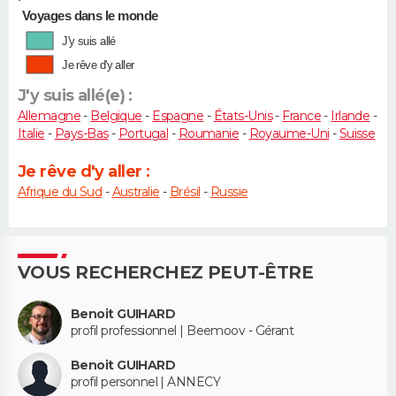
Voyages dans le monde
J'y suis allé
Je rêve d'y aller
J'y suis allé(e) :
Allemagne
-
Belgique
-
Espagne
-
États-Unis
-
France
-
Irlande
-
Italie
-
Pays-Bas
-
Portugal
-
Roumanie
-
Royaume-Uni
-
Suisse
Je rêve d'y aller :
Afrique du Sud
-
Australie
-
Brésil
-
Russie
VOUS RECHERCHEZ PEUT-ÊTRE
Benoit GUIHARD
profil professionnel | Beemoov - Gérant
Benoit GUIHARD
profil personnel | ANNECY