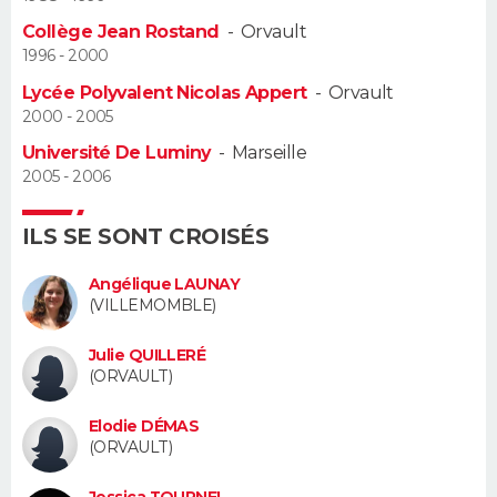
Collège Jean Rostand
-
Orvault
Guide de la santé
Médicaments
+
Alimentation
Maladies
Sommeil
VOYAGE
1996 - 2000
Lycée Polyvalent Nicolas Appert
-
Orvault
City break
Voyage de noces
Climat
Destinations
Voyage nature
Forum
+
PHOTO
2000 - 2005
Université De Luminy
-
Marseille
GUIDES D'ACHAT
2005 - 2006
BONS PLANS
ILS SE SONT CROISÉS
CARTE DE VOEUX
Angélique LAUNAY
Carte Bonne année
Carte Pâques
Carte de Noël
Carte Saint-Valentin
Carte d'anniversaire
(VILLEMOMBLE)
DICTIONNAIRE
Biographies
Expressions
Dictionnaire
Citations
Proverbes
Julie QUILLERÉ
PROGRAMME TV
(ORVAULT)
COPAINS D'AVANT
Elodie DÉMAS
(ORVAULT)
Se connecter
Collèges
Universités
Service militaire
S'inscrire
Lycées
Primaires
Entreprises
Avis de recherche
AVIS DE DÉCÈS
Jessica TOURNEL