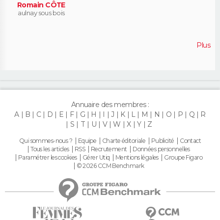
Romain CÔTE
aulnay sous bois
Plus
Annuaire des membres :
A
B
C
D
E
F
G
H
I
J
K
L
M
N
O
P
Q
R
S
T
U
V
W
X
Y
Z
Qui sommes-nous ?
Equipe
Charte éditoriale
Publicité
Contact
Tous les articles
RSS
Recrutement
Données personnelles
Paramétrer les cookies
Gérer Utiq
Mentions légales
Groupe Figaro
© 2026 CCM Benchmark