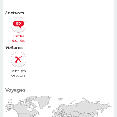
Lectures
Bandes
dessinées
Voitures
Je n'ai pas
de voiture
Voyages
+
−