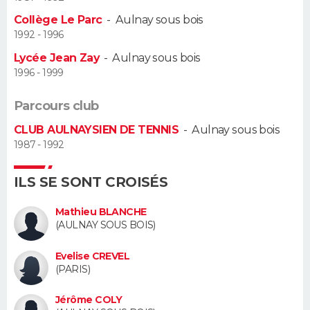
Collège Le Parc
-
Aulnay sous bois
Guide de la santé
Médicaments
+
Alimentation
Maladies
Sommeil
VOYAGE
1992 - 1996
Lycée Jean Zay
-
Aulnay sous bois
City break
Voyage de noces
Climat
Destinations
Voyage nature
Forum
+
PHOTO
1996 - 1999
GUIDES D'ACHAT
Parcours club
CLUB AULNAYSIEN DE TENNIS
-
Aulnay sous bois
BONS PLANS
1987 - 1992
CARTE DE VOEUX
ILS SE SONT CROISÉS
Carte Bonne année
Carte Pâques
Carte de Noël
Carte Saint-Valentin
Carte d'anniversaire
DICTIONNAIRE
Mathieu BLANCHE
Biographies
Expressions
Dictionnaire
Citations
Proverbes
(AULNAY SOUS BOIS)
PROGRAMME TV
Evelise CREVEL
COPAINS D'AVANT
(PARIS)
Se connecter
Collèges
Universités
Service militaire
S'inscrire
Lycées
Primaires
Entreprises
Avis de recherche
AVIS DE DÉCÈS
Jérôme COLY