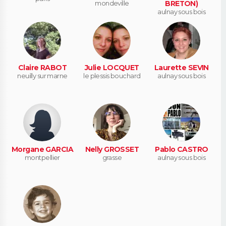
mondeville
BRETON)
aulnay sous bois
Claire RABOT
Julie LOCQUET
Laurette SEVIN
neuilly sur marne
le plessis bouchard
aulnay sous bois
Morgane GARCIA
Nelly GROSSET
Pablo CASTRO
montpellier
grasse
aulnay sous bois