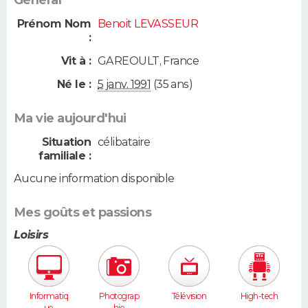
Général
Prénom Nom
Benoit LEVASSEUR
:
Vit à :
GAREOULT
,
France
Né le :
5 janv. 1991
(35 ans)
Ma vie aujourd'hui
Situation
célibataire
familiale :
Aucune information disponible
Mes goûts et passions
Loisirs
Informatiq
Photograp
Télévision
High-tech
ue
hie