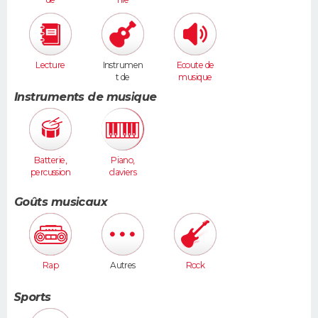
Lecture
Instrumen
Ecoute de
t de
musique
musique
Instruments de musique
Batterie,
Piano,
percussion
claviers
s
Goûts musicaux
Rap
Autres
Rock
Sports