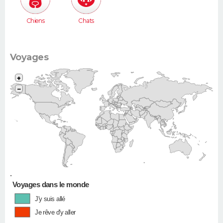
Chiens
Chats
Voyages
+
−
•
Voyages dans le monde
J'y suis allé
Je rêve d'y aller