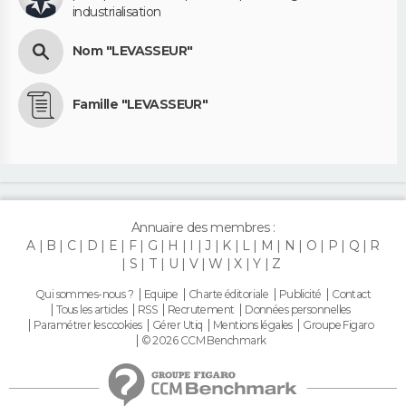
industrialisation
Nom "LEVASSEUR"
Famille "LEVASSEUR"
Annuaire des membres :
A
B
C
D
E
F
G
H
I
J
K
L
M
N
O
P
Q
R
S
T
U
V
W
X
Y
Z
Qui sommes-nous ?
Equipe
Charte éditoriale
Publicité
Contact
Tous les articles
RSS
Recrutement
Données personnelles
Paramétrer les cookies
Gérer Utiq
Mentions légales
Groupe Figaro
© 2026 CCM Benchmark