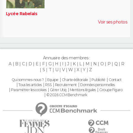
Lycée Rabelais
Voir ses photos
Annuaire des membres :
A
B
C
D
E
F
G
H
I
J
K
L
M
N
O
P
Q
R
S
T
U
V
W
X
Y
Z
Qui sommes-nous ?
Equipe
Charte éditoriale
Publicité
Contact
Tous les articles
RSS
Recrutement
Données personnelles
Paramétrer les cookies
Gérer Utiq
Mentions légales
Groupe Figaro
© 2026 CCM Benchmark