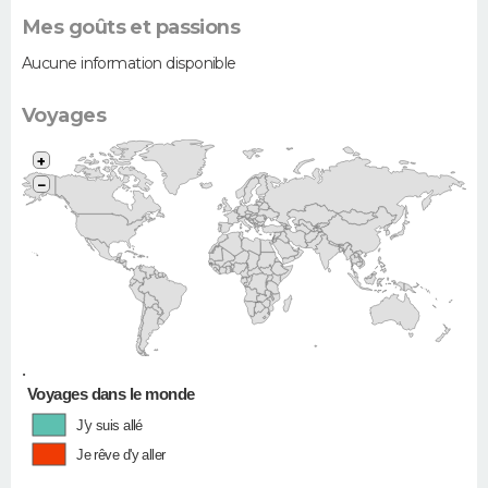
Mes goûts et passions
Aucune information disponible
Voyages
+
−
•
Voyages dans le monde
J'y suis allé
Je rêve d'y aller