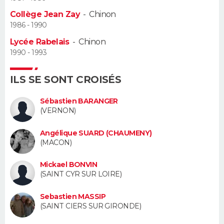
Collège Jean Zay
-
Chinon
Guide de la santé
Médicaments
+
Alimentation
Maladies
Sommeil
VOYAGE
1986 - 1990
Lycée Rabelais
-
Chinon
City break
Voyage de noces
Climat
Destinations
Voyage nature
Forum
+
PHOTO
1990 - 1993
GUIDES D'ACHAT
ILS SE SONT CROISÉS
BONS PLANS
Sébastien BARANGER
(VERNON)
CARTE DE VOEUX
Angélique SUARD (CHAUMENY)
Carte Bonne année
Carte Pâques
Carte de Noël
Carte Saint-Valentin
Carte d'anniversaire
DICTIONNAIRE
(MACON)
Biographies
Expressions
Dictionnaire
Citations
Proverbes
PROGRAMME TV
Mickael BONVIN
(SAINT CYR SUR LOIRE)
COPAINS D'AVANT
Sebastien MASSIP
Se connecter
Collèges
Universités
Service militaire
S'inscrire
Lycées
Primaires
Entreprises
Avis de recherche
(SAINT CIERS SUR GIRONDE)
AVIS DE DÉCÈS