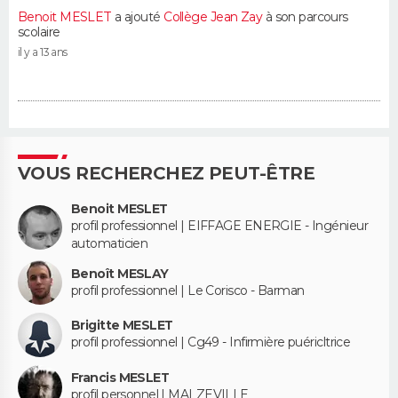
Benoit MESLET
a ajouté
Collège Jean Zay
à son parcours
scolaire
il y a 13 ans
VOUS RECHERCHEZ PEUT-ÊTRE
Benoit MESLET
profil professionnel | EIFFAGE ENERGIE - Ingénieur
automaticien
Benoît MESLAY
profil professionnel | Le Corisco - Barman
Brigitte MESLET
profil professionnel | Cg49 - Infirmière puéricltrice
Francis MESLET
profil personnel | MALZEVILLE