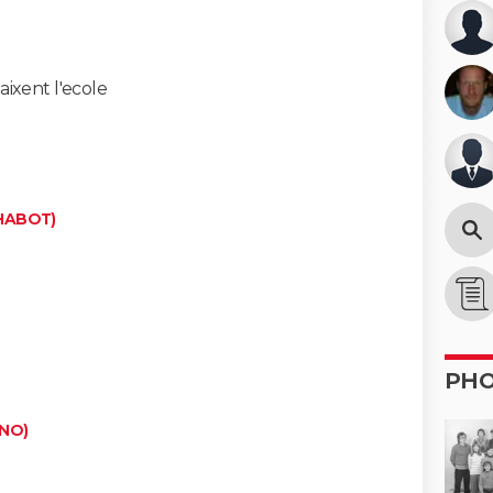
aixent l'ecole
HABOT)
PH
NNO)