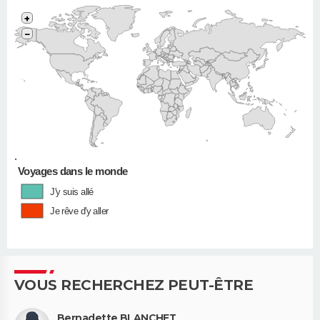
+
−
•
Voyages dans le monde
J'y suis allé
Je rêve d'y aller
VOUS RECHERCHEZ PEUT-ÊTRE
Bernadette BLANCHET