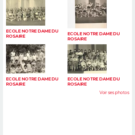
FORUM
Lifestyle
Sport
Television
Cinema
Bricolage
Culture
Auto
Voyage
ECOLE NOTRE DAME DU
ECOLE NOTRE DAME DU
ROSAIRE
ROSAIRE
ECOLE NOTRE DAME DU
ECOLE NOTRE DAME DU
ROSAIRE
ROSAIRE
Voir ses photos