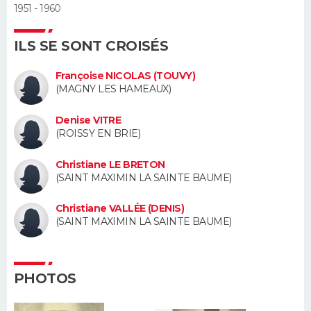
1951 - 1960
Guide de la santé
Médicaments
+
Alimentation
Maladies
Sommeil
VOYAGE
ILS SE SONT CROISÉS
City break
Voyage de noces
Climat
Destinations
Voyage nature
Forum
+
PHOTO
Françoise NICOLAS (TOUVY)
(MAGNY LES HAMEAUX)
GUIDES D'ACHAT
Denise VITRE
BONS PLANS
(ROISSY EN BRIE)
CARTE DE VOEUX
Christiane LE BRETON
(SAINT MAXIMIN LA SAINTE BAUME)
Carte Bonne année
Carte Pâques
Carte de Noël
Carte Saint-Valentin
Carte d'anniversaire
DICTIONNAIRE
Christiane VALLÉE (DENIS)
Biographies
Expressions
Dictionnaire
Citations
Proverbes
(SAINT MAXIMIN LA SAINTE BAUME)
PROGRAMME TV
COPAINS D'AVANT
PHOTOS
Se connecter
Collèges
Universités
Service militaire
S'inscrire
Lycées
Primaires
Entreprises
Avis de recherche
AVIS DE DÉCÈS