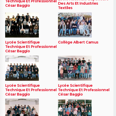
Technique Et Professionnel
Des Arts Et Industries
César Baggio
Textiles
Lycée Scientifique
Collège Albert Camus
Technique Et Professionnel
César Baggio
Lycée Scientifique
Lycée Scientifique
Technique Et Professionnel
Technique Et Professionnel
César Baggio
César Baggio