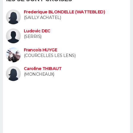
FORUM
Frederique BLONDELLE (WATTEBLED)
Lifestyle
Sport
Television
Cinema
Bricolage
Culture
Auto
Voyage
(SAILLY ACHATEL)
Ludovic DEC
(SERRIS)
Francois HUYGE
(COURCELLES LES LENS)
Caroline THIBAUT
(MONCHEAUX)