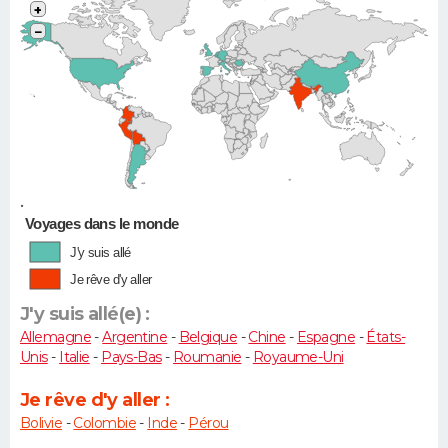
+
−
•
Voyages dans le monde
J'y suis allé
Je rêve d'y aller
J'y suis allé(e) :
Allemagne
-
Argentine
-
Belgique
-
Chine
-
Espagne
-
États-
Unis
-
Italie
-
Pays-Bas
-
Roumanie
-
Royaume-Uni
Je rêve d'y aller :
Bolivie
-
Colombie
-
Inde
-
Pérou