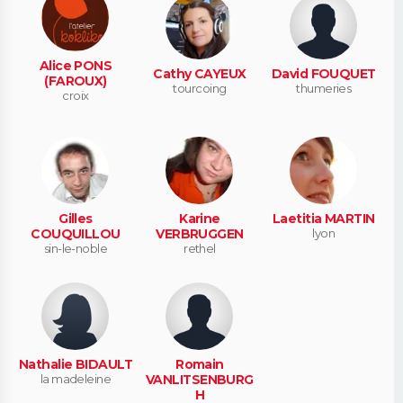
Alice PONS
Cathy CAYEUX
David FOUQUET
(FAROUX)
tourcoing
thumeries
croix
Gilles
Karine
Laetitia MARTIN
COUQUILLOU
VERBRUGGEN
lyon
sin-le-noble
rethel
Nathalie BIDAULT
Romain
la madeleine
VANLITSENBURG
H