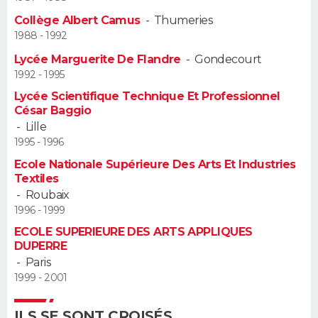
Collège Albert Camus
-
Thumeries
Guide de la santé
Médicaments
+
Alimentation
Maladies
Sommeil
VOYAGE
1988 - 1992
Lycée Marguerite De Flandre
-
Gondecourt
City break
Voyage de noces
Climat
Destinations
Voyage nature
Forum
+
PHOTO
1992 - 1995
Lycée Scientifique Technique Et Professionnel
GUIDES D'ACHAT
César Baggio
-
Lille
BONS PLANS
1995 - 1996
Ecole Nationale Supérieure Des Arts Et Industries
CARTE DE VOEUX
Textiles
Carte Bonne année
Carte Pâques
Carte de Noël
Carte Saint-Valentin
Carte d'anniversaire
-
Roubaix
DICTIONNAIRE
1996 - 1999
Biographies
Expressions
Dictionnaire
Citations
Proverbes
ECOLE SUPERIEURE DES ARTS APPLIQUES
PROGRAMME TV
DUPERRE
-
Paris
COPAINS D'AVANT
1999 - 2001
Se connecter
Collèges
Universités
Service militaire
S'inscrire
Lycées
Primaires
Entreprises
Avis de recherche
AVIS DE DÉCÈS
ILS SE SONT CROISÉS