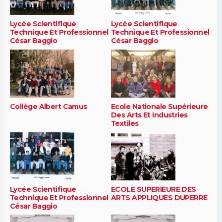
Lycée Scientifique
Lycée Scientifique
Technique Et Professionnel
Technique Et Professionnel
César Baggio
César Baggio
Collège Albert Camus
Ecole Nationale Supérieure
Des Arts Et Industries
Textiles
Lycée Scientifique
ECOLE SUPERIEURE DES
Technique Et Professionnel
ARTS APPLIQUES DUPERRE
César Baggio