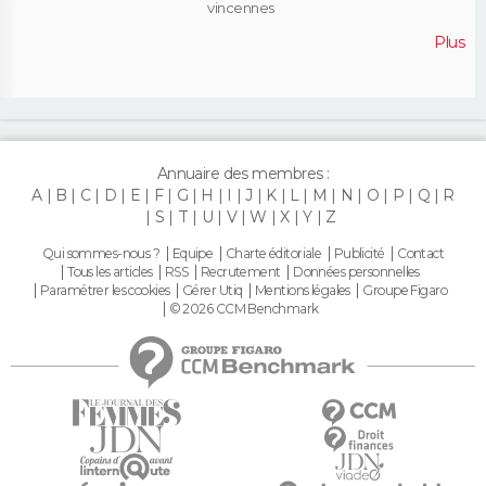
vincennes
Plus
Annuaire des membres :
A
B
C
D
E
F
G
H
I
J
K
L
M
N
O
P
Q
R
S
T
U
V
W
X
Y
Z
Qui sommes-nous ?
Equipe
Charte éditoriale
Publicité
Contact
Tous les articles
RSS
Recrutement
Données personnelles
Paramétrer les cookies
Gérer Utiq
Mentions légales
Groupe Figaro
© 2026 CCM Benchmark